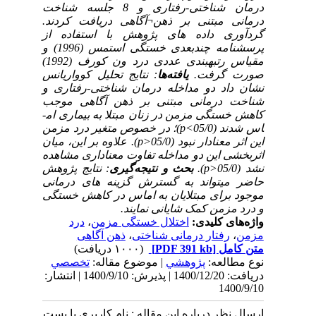
درمان شناختی-رفتاری و 8 جلسه شناخت
درمانی مبتنی بر ذهن
¬
آگاهی دریافت کردند.
گردآوری داده­ های پژوهش با استفاده از
پرسشنامه چندبعدی خستگی استمس (1996) و
مقیاس رتبه­بندی عددی درد
ون کورف (1992)
صورت گرفت.
یافته‌ها
: نتایج تحلیل کوواریانس
نشان داد دو مداخله درمان شناختی-رفتاری و
شناخت درمانی مبتنی بر ذهن آگاهی موجب
کاهش خستگی مزمن در زنان مبتلا به بیماری ام­
اس شدند (05/0>
p
)؛ در خصوص متغیر درد مزمن
این اثر معنادار نبود (05/0<
p
). علاوه بر این، میان
اثربخشی این دو مداخله تفاوت معناداری مشاهده
نشد (05/0<
p
).
بحث و نتیجه‌گیری
: نتایج پژوهش
حاضر می­تواند به گسترش گزینه­ های درمانی
موجود برای مبتلایان به ام­اس در کاهش خستگی
و درد مزمن کمک شایانی نمایند.
واژه‌های کلیدی:
اختلال خستگی مزمن
،
درد
مزمن
،
رفتار درمانی شناختی
،
ذهن آگاهی
متن کامل
[PDF 391 kb]
(۱۰۰۰ دریافت)
نوع مطالعه:
پژوهشي
| موضوع مقاله:
تخصصي
دریافت: 1400/12/20 | پذیرش: 1400/9/10 | انتشار:
1400/9/10
ارسال نظر درباره این مقاله : نام کاربری یا پست