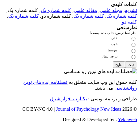
مات کلیدی
ریه
,
مجله علمی
,
مقاله علمی
,
کلمه شماره یک
, کلمه شماره یک,
مه شماره یک
,
کلمه شماره یک
, کلمه شماره دو,
کلمه شماره یک
,
مه دو
رسنجی
 شما در مورد قالب جدید چیست؟
عالی
خوب
متوسط
در حد انتظار
یه حقوق این وب سایت متعلق به
فصلنامه ایده های نوین
انشناسی
می باشد.
احی و برنامه نویسی :
یکتاوب افزار شرق
Journal of Psychology New Ideas
© 202
Designed & Developed by :
Yektaw