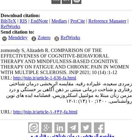
Download citation:
BibTeX
|
RIS
|
EndNote
|
Medlars
|
ProCite
|
Reference Manager
|
RefWorks
Send citation to:
Mendeley
Zotero
RefWorks
zomorody S, Alizadeh R. COMPARISON OF THE
EFFECTIVENESS OF COGNITIVE-BEHAVIORAL
THERAPY AND MINDFULNESS-BASED COGNITIVE
THERAPY ON FATIGUE AND CHRONIC PAIN IN WOMEN
WITH MULTIPLE SCLEROSIS. JNIP 2021; 10 (14) :1-12
URL:
http://jnip.ir/article-1-636-fa.html
زمردی سعیده، علیزاده رقیه. مقایسه اثربخشی درمان شناختی
رفتاری و شناخت درمانی مبتنی بر ذهن آگاهی بر خستگی و درد
مزمن زنان مبتلا به مولتیپل اسکلروزیس. فصلنامه ایده های نوین
روانشناسی. ۱۴۰۰; ۱۰ (۱۴) :۱-۱۲
URL:
http://jnip.ir/article-۱-۶۳۶-fa.html
مقایسه اثربخشی درمان شناختی رفتاری و