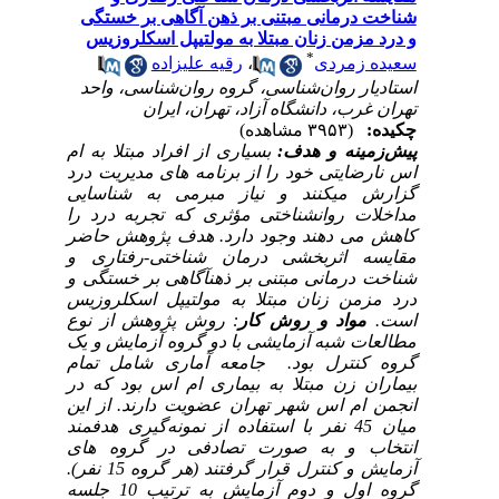
شناخت درمانی مبتنی بر ذهن آگاهی بر خستگی
و درد مزمن زنان مبتلا به مولتیپل اسکلروزیس
*
سعیده زمردی
،
رقیه علیزاده
استادیار روان‌شناسی، گروه روان‌شناسی، واحد
تهران غرب، دانشگاه آزاد، تهران، ایران
چکیده:
(۳۹۵۳ مشاهده)
پیش‌زمینه و هدف
:
بسیاری از افراد مبتلا به ام
اس نارضایتی خود را از برنامه­ های مدیریت درد
گزارش می­کنند و نیاز مبرمی به شناسایی
مداخلات روان­شناختی مؤثری که تجربه درد را
کاهش می­ دهند وجود دارد. هدف پژوهش حاضر
مقایسه اثربخشی درمان شناختی-رفتاری و
شناخت درمانی مبتنی بر ذهن­آگاهی بر خستگی و
درد مزمن زنان مبتلا به مولتیپل اسکلروزیس
است.
مواد و روش‌ کار
: روش پژوهش از نوع
مطالعات شبه آزمایشی با دو گروه آزمایش و یک
گروه کنترل بود. جامعه آماری شامل تمام
بیماران زن مبتلا به بیماری ام اس بود که در
انجمن ام اس شهر تهران عضویت دارند. از این
میان 45 نفر با استفاده از نمونه‌گیری هدفمند
انتخاب و به صورت تصادفی در گروه ­های
آزمایش و کنترل قرار گرفتند (هر گروه 15 نفر).
گروه اول و دوم آزمایش به ترتیب 10 جلسه