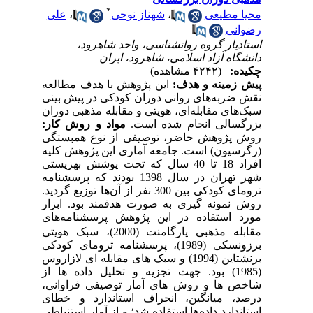
*
محیا مطیعی
،
شهناز نوحی
،
علی
رضوانی
استادیار گروه روانشناسی، واحد شاهرود،
دانشگاه آزاد اسلامی، شاهرود، ایران
چکیده:
(۴۲۴۲ مشاهده)
پیش­ زمینه و هدف:
این پژوهش با هدف مطالعه
نقش ضربه
های روانی دوران کودکی در پیش
بینی
سبک‌های مقابله‌ای، هویتی و مقابله مذهبی دوران
بزرگسالی انجام شده است.
مواد و روش کار:
روش پژوهش حاضر، توصیفی از نوع همبستگی
(رگرسیون) است. جامعه آماری این پژوهش کلیه
افراد 18 تا 40 سال که تحت پوشش بهزیستی
شهر تهران در سال 1398 بودند که پرسشنامه
ترومای کودکی بین 300 نفر از آن
ها توزیع گردید.
روش نمونه ­گیری به صورت هدفمند بود. ابزار
مورد استفاده در این پژوهش پرسشنامه
های
مقابله مذهبی پارگامنت (2000)، سبک هویتی
برزونسکی (1989)، پرسشنامه
ترومای کودکی
برنشتاین (1994)
و سبک
های مقابله
ای لازاروس
(1985) بود.
جهت تجزیه و تحلیل داده
ها از
شاخص
ها و روش
های آمار توصیفی فراوانی،
درصد، میانگین، انحراف استاندارد و خطای
استاندارد داده‌ها استفاده شد؛ و از آمار استنباطی