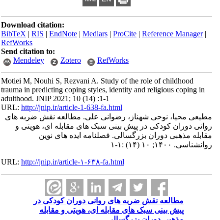
Download citation:
BibTeX
|
RIS
|
EndNote
|
Medlars
|
ProCite
|
Reference Manager
|
RefWorks
Send citation to:
Mendeley
Zotero
RefWorks
Motiei M, Nouhi S, Rezvani A. Study of the role of childhood
trauma in predicting coping styles, identity and religious coping in
adulthood. JNIP 2021; 10 (14) :1-1
URL:
http://jnip.ir/article-1-638-fa.html
مطیعی محیا، نوحی شهناز، رضوانی علی. مطالعه نقش ضربه های
روانی دوران کودکی در پیش بینی سبک های مقابله ای، هویتی و
مقابله مذهبی دوران بزرگسالی. فصلنامه ایده های نوین
روانشناسی. ۱۴۰۰; ۱۰ (۱۴) :۱-۱
URL:
http://jnip.ir/article-۱-۶۳۸-fa.html
مطالعه نقش ضربه های روانی دوران کودکی در
پیش بینی سبک های مقابله ای، هویتی و مقابله
مذهبی دوران بزرگسالی