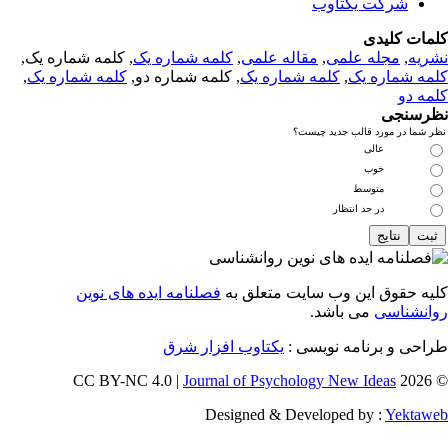
شرکت یکتاوب
مات کلیدی
ریه
,
مجله علمی
,
مقاله علمی
,
کلمه شماره یک
, کلمه شماره یک,
مه شماره یک
,
کلمه شماره یک
, کلمه شماره دو,
کلمه شماره یک
,
مه دو
رسنجی
 شما در مورد قالب جدید چیست؟
عالی
خوب
متوسط
در حد انتظار
یه حقوق این وب سایت متعلق به
فصلنامه ایده های نوین
انشناسی
می باشد.
احی و برنامه نویسی :
یکتاوب افزار شرق
Journal of Psychology New Ideas
© 202
Designed & Developed by :
Yektaw