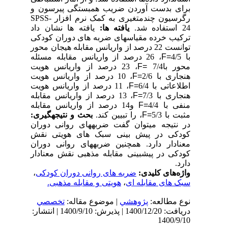
برای بدست آوردن ضریب همبستگی پیرسون و
رگرسیون چندمتغیری به کمک نرم افزار
SPSS-
24
استفاده شد.
یافته­ ها:
یافته
ها نشان داد
ترکیب خرده مقیاس­های ضربه ­های دوران کودکی
توانست 22 درصد از واریانس مقابله هیجان محور
با 4/5
F=
، 26 درصد از واریانس مقابله مسئله
محور با7/4
F=
، 23 درصد از واریانس هویت
هنجاری با 2/6
F=
، 10 درصد از واریانس هویت
اطلاعاتی با 6/4
F=
، 11 درصد از واریانس هویت
هنجاری با 7/3
F=
، 13 درصد از واریانس مقابله
منفی با 4/4
F=
و14 درصد از واریانس مقابله
مثبت با 5/3
F=
، را تبیین کند.
بحث و نتیجه­گیری:
در نتیجه می­توان گفت
ضربه­های روانی دوران
کودکی در پیش­ بینی سبک ­های هویتی نقش
معنادار دارد. همچنین ضربه­های روانی دوران
کودکی در پیش­بینی مقابله مذهبی نقش معنادار
دارد.
واژه‌های کلیدی:
ضربه های روانی دوران کودکی
،
سبک های مقابله ای
،
هویتی و مقابله مذهبی.
نوع مطالعه:
پژوهشي
| موضوع مقاله:
تخصصي
دریافت: 1400/12/20 | پذیرش: 1400/9/10 | انتشار:
1400/9/10