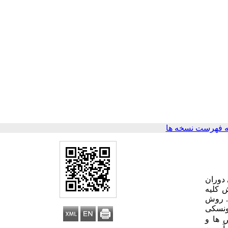
 فهرست نسخه ها
 دوران
 کلیه
د. روش
ویتی برزونسکی
ص
ها و