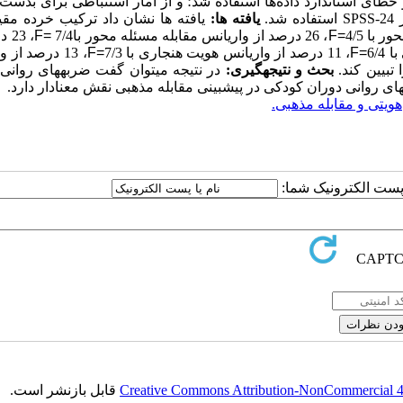
 خطای استاندارد داده‌ها استفاده شد؛ و از آمار استنباطی برای بدست
ر
SPSS-24
استفاده شد.
یافته­ ها:
یافته
ها نشان داد
ترکیب خرده مقیا
F=
، 26 درصد از واریانس مقابله مسئله محور با7/4
F=
، 3
F=
، 11 درصد از واریانس هویت هنجاری با 7/3
F=
، 13 درصد از 
ا تبیین کند.
بحث و نتیجه­گیری:
در نتیجه می­توان گفت
ضربه­های روانی 
ای روانی دوران کودکی در پیش­بینی مقابله مذهبی نقش معنادار دارد.
هویتی و مقابله مذهبی.
ا پست الکترونیک شما:
Creative Commons Attribution-NonCommercial 4.0
قابل بازنشر است.