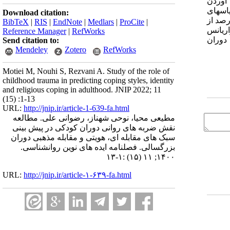
 آوردن
س­های
Download citation:
2 درصد از
BibTeX
|
RIS
|
EndNote
|
Medlars
|
ProCite
|
واریانس
Reference Manager
|
RefWorks
دوران
Send citation to:
Mendeley
Zotero
RefWorks
Motiei M, Nouhi S, Rezvani A. Study of the role of
childhood trauma in predicting coping styles, identity
and religious coping in adulthood. JNIP 2022; 11
(15) :1-13
URL:
http://jnip.ir/article-1-639-fa.html
مطیعی محیا، نوحی شهناز، رضوانی علی. مطالعه
نقش ضربه های روانی دوران کودکی در پیش بینی
سبک های مقابله ای، هویتی و مقابله مذهبی دوران
بزرگسالی. فصلنامه ایده های نوین روانشناسی.
۱۴۰۰; ۱۱ (۱۵) :۱-۱۳
URL:
http://jnip.ir/article-۱-۶۳۹-fa.html