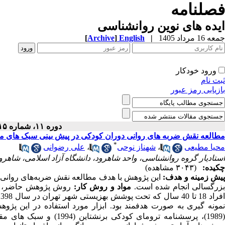
فصلنامه
ایده های نوین روانشناسی
جمعه 16 مرداد 1405
|
English
]
Archive
[
ورود خودکار
ثبت نام
بازیابی رمز عبور
دوره ۱۱، شماره ۱۵ - ( ۱۲-۱۴۰۰ )
مطالعه نقش ضربه های روانی دوران کودکی در پیش بینی سبک های مقا
*
محیا مطیعی
،
شهناز نوحی
،
علی رضوانی
استادیار گروه روانشناسی، واحد شاهرود، دانشگاه آزاد اسلامی، شاهرود
چکیده:
(۳۰۴۳ مشاهده)
یش­ زمینه و هدف:
این پژوهش با هدف مطالعه نقش ضربه
های روانی
زرگسالی انجام شده است.
مواد و روش کار:
روش پژوهش حاضر، توص
فراد 18 تا 40 سال که تحت پوشش بهزیستی شهر تهران در سال 1398 بودند که پرسشنامه ترومای کودکی بین 300 نفر از آن
مونه ­گیری به صورت هدفمند بود. ابزار مورد استفاده در این پژ
1989)، پرسشنامه
ترومای کودکی برنشتاین (1994)
و سبک
های مقا