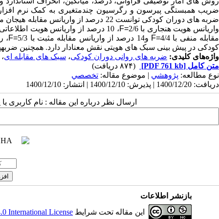
وش
های آمار توصیفی فراوانی، درصد، میانگین، انحراف استاندارد و
ریب همبستگی پیرسون و رگرسیون چندمتغیری به کمک نرم افزا
ربه ­های دوران کودکی توانست 22 درصد از واریانس مقابله هیجان محور با 4/5
اریانس هویت هنجاری با 2/6
F=
، 10 درصد از واریانس هویت اطلاعاتی با 6/4
قابله منفی با 4/4
F=
و14 درصد از واریانس مقابله مثبت با 5/3
F=
، ر
کودکی در پیش­ بینی سبک ­های هویتی نقش معنادار دارد. همچنین ضربه­ه
واژه‌های کلیدی:
ضربه های روانی دوران کودکی
،
سبک های مقابله ای
،
متن کامل
[PDF 761 kb]
(۸۷۴ دریافت)
نوع مطالعه:
پژوهشي
| موضوع مقاله:
تخصصي
دریافت: 1400/12/20 | پذیرش: 1400/12/10 | انتشار: 1400/12/10
ارسال نظر درباره این مقاله : نام کاربری ی
بازنشر اطلاعات
این مقاله تحت شرایط
 International License