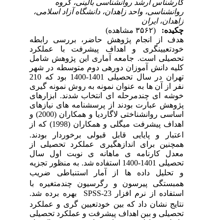
کارشناس ارشد روانشناسی بالینی، گروه
روانشناسی، واحد زاهدان، دانشگاه آزاد اسلامی،
زاهدان، ایران
چکیده:
(۳۵۶۲ مشاهده)
هدف از انجام پژوهش حاضر،
بررسی رابطه
خودتعیین
گری و اهداف پیشرفت با عملکرد
تحصیلی
است. جامعه آماری این پژوهش
شامل
کلیه دانش
آموزان دوره ی دوم متوسطه در شهر
تهران در سال تحصیلی 1401-1400 بود
که 210
نفر از آن ها به عنوان نمونه به
روش نمونه گیری
خوشه ای چند مرحله ای انتخاب شدند.
ابزارهای
پژوهش عبارت بودند از
پرسشنامه
های نیازهای
اساسی روانشناختی لاگاردیا و همکاران (2000) و
اهداف پیشرفت میگلی و همکاران (1998)
که از
اعتبار و پایایی قابل قبولی برخوردار بودند.
همچنین برای اندازه
گیری عملکرد تحصیلی از
معدل کارنامه ی ماهانه ی نوبت اول سال
تحصیلی 1401-1400 ا
ستفاده شد.
به منظور تجزیه
و تحلیل داده
ها از آمار استنباطی ضریب
همبستگی پیرسون و رگرسیون چندمتغیره با
استفاده از نرم
افزار
SPSS-23
بهره برده شد
.
نتایج نشان داد که بین خودتعیین
گری و عملکرد
تحصیلی و بین اهداف پیشرفت و عملکرد تحصیلی