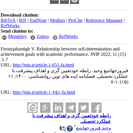
Download citation:
BibTeX
|
RIS
|
EndNote
|
Medlars
|
ProCite
|
Reference Manager
|
RefWorks
Send citation to:
Mendeley
Zotero
RefWorks
Firouzjahantigh V. Relationship between self-determination and
achievement goals with academic performance. JNIP 2022; 11 (15)
:1-7
URL:
http://jnip.ir/article-1-651-fa.html
فیروزجهانتیغ وحید. رابطه خودتعیین گری و اهداف پیشرفت با
عملکرد تحصیلی. فصلنامه ایده های نوین روانشناسی. ۱۴۰۰; ۱۱
(۱۵) :۱-۷
URL:
http://jnip.ir/article-۱-۶۵۱-fa.html
رابطه خودتعیین گری و اهداف پیشرفت با
عملکرد تحصیلی
*
وحید فیروزجهانتیغ