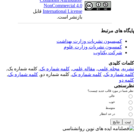
Commons Attribution-
NonCommercial 4.0
International License
قابل
بازنشر است.
یگاه های مرتبط
کمیسیون نشریات وزارت بهداشت
کمسیون نشریات وزارت علوم
شرکت یکتاوب
مات کلیدی
ریه
,
مجله علمی
,
مقاله علمی
,
کلمه شماره یک
, کلمه شماره یک,
مه شماره یک
,
کلمه شماره یک
, کلمه شماره دو,
کلمه شماره یک
,
مه دو
رسنجی
 شما در مورد قالب جدید چیست؟
عالی
خوب
متوسط
در حد انتظار