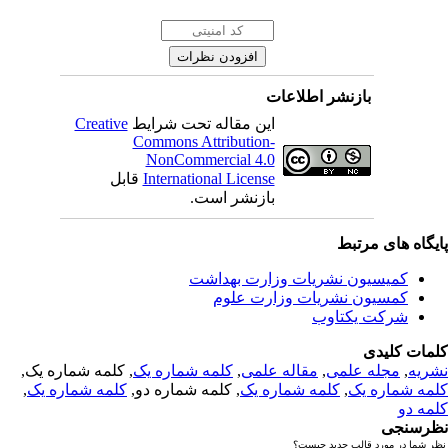
بازنشر اطلاعات
این مقاله تحت شرایط
Creative
Commons Attribution-
NonCommercial 4.0
International License
قابل
بازنشر است.
یگاه های مرتبط
کمیسیون نشریات وزارت بهداشت
کمسیون نشریات وزارت علوم
شرکت یکتاوب
مات کلیدی
ریه
,
مجله علمی
,
مقاله علمی
,
کلمه شماره یک
, کلمه شماره یک,
مه شماره یک
,
کلمه شماره یک
, کلمه شماره دو,
کلمه شماره یک
,
مه دو
رسنجی
 شما در مورد قالب جدید چیست؟