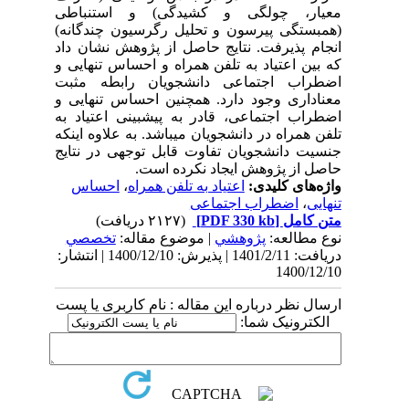
معیار، چولگی و کشیدگی) و استنباطی
(همبستگی پیرسون و تحلیل رگرسیون چندگانه)
انجام پذیرفت. نتایج حاصل از پژوهش نشان داد
که بین اعتیاد به تلفن همراه
و احساس تنهایی و
اضطراب اجتماعی دانشجویان
رابطه مثبت
معناداری وجود دارد. همچنین احساس تنهایی و
اضطراب اجتماعی
، قادر به پیش بینی اعتیاد به
تلفن همراه در دانشجویان می باشد. به علاوه اینکه
جنسیت دانشجویان تفاوت قابل توجهی در نتایج
حاصل از پژوهش ایجاد نکرده است.
واژه‌های کلیدی:
اعتیاد به تلفن همراه
،
احساس
تنهایی
،
اضطراب اجتماعی
متن کامل
[PDF 330 kb]
(۲۱۲۷ دریافت)
نوع مطالعه:
پژوهشي
| موضوع مقاله:
تخصصي
دریافت: 1401/2/11 | پذیرش: 1400/12/10 | انتشار:
1400/12/10
ارسال نظر درباره این مقاله : نام کاربری یا پست
الکترونیک شما: