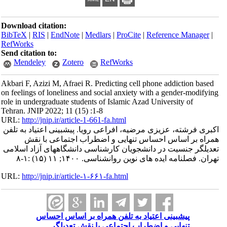
Download citation:
BibTeX
|
RIS
|
EndNote
|
Medlars
|
ProCite
|
Reference Manager
|
RefWorks
Send citation to:
Mendeley
Zotero
RefWorks
Akbari F, Azizi M, Afraei R. Predicting cell phone addiction based
on feelings of loneliness and social anxiety with a gender-modifying
role in undergraduate students of Islamic Azad University of
Tehran. JNIP 2022; 11 (15) :1-8
URL:
http://jnip.ir/article-1-661-fa.html
اکبری فرشته، عزیزی مرضیه، افراعی رویا. پیشبینی اعتیاد به تلفن
همراه بر اساس احساس تنهایی و اضطراب اجتماعی با نقش
تعدیلگر جنسیت در دانشجویان کارشناسی دانشگاههای آزاد اسلامی
تهران. فصلنامه ایده های نوین روانشناسی. ۱۴۰۰; ۱۱ (۱۵) :۱-۸
URL:
http://jnip.ir/article-۱-۶۶۱-fa.html
پیشبینی اعتیاد به تلفن همراه بر اساس احساس
تنهایی و اضطراب اجتماعی با نقش تعدیلگر