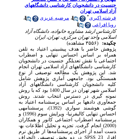
جنسیت در دانشجویان کارشناسی دانشگاههای
آزاد اسلامی تهران
*
فرشته اکبری
،
مرضیه عزیزی
،
رویا افراعی
کارشناس ارشد مشاوره خانواده، دانشگاه آزاد
اسلامی واحد تهران مرکزی، تهران، ایران
چکیده:
(۳۵۵۶ مشاهده)
پژوهش حاضر با هدف پیش
بینی اعتیاد به تلفن
همراه بر اساس احساس تنهایی و اضطراب
اجتماعی با نقش تعدیلگر جنسیت در دانشجویان
کارشناسی دانشگاه های آزاد اسلامی تهران ا
نجام
شد. این پژوهش یک مطالعه توصیفی از نوع
همبستگی بود. جامعه
ی
آماری پژوهش شامل
کلیه دانشجویان کارشناسی دانشگاه
های آزاد
اسلامی
شهر تهران در سال 1400 بود
که
با روش
نمونه گیری در دسترس
انتخاب شدند
.
روش
جمع­آوری داده­ها بر اساس
پرسشنامه اعتیاد به
گوشی هوشمند سواری (1392)
، پرسشنامه ی
احساس تنهایی کالیفرنیا- ویرایش سوم (1996) و
پرسشنامه اضطراب اجتماعی کانور و همکاران
(2000) انجام
گرفت.
تجزیه و تحلیل اطلاعات به­
دست آمده از اجرای پرسشنامه
ها از طریق نرم
افزار
SPSS 23
در دو بخش توصیفی (انحراف