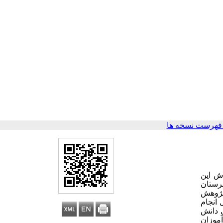
فهرست نسخه ها
ش این
 شهرستان
پژوهش
انجام
ی دانش
آموزان