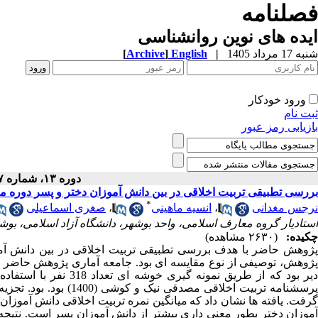
فصلنامه
ایده های نوین روانشناسی
شنبه 17 مرداد 1405
|
English
]
Archive
[
ورود خودکار
ثبت نام
بازیابی رمز عبور
دوره ۱۳، شماره ۱۷ - ( ۶-۱۴۰۱ )
بررسی تطبیقی تربیت اخلاقی در بین دانش آموزان دختر و پسر دوره
*
نرجس مغدانی
،
انسیه ماهینی
،
صغری اسماعیلی
استادیار گروه معارف اسلامی، واحد بوشهر، دانشگاه آزاد اسلامی، بوشه
چکیده:
(۲۶۳۰ مشاهده)
ژوهش حاضر با هدف
بررسی تطبیقی تربیت اخلاقی در بین دانش آ
ژوهش، توصیفی از نوع مقایسه ای بود.
یر بود که از طریق نمونه گیری خوشه ای تعداد 318 نفر با استفاده از فرمول کوکران انتخاب شدند.
رسشنامه تربیت اخلاقی مصدقی نیک و کوشی (1400) بود. بود. تجزیه و تحلیل فرضیه های پژوهش با استفاده از آزمون
رفت. یافته ها نشان داد
که
میانگین نمره تربیت اخلاقی دانش آموزان
آموزان دختر بطور معنی داری بیشتر از دانش آموزان پسر است. نتیجه