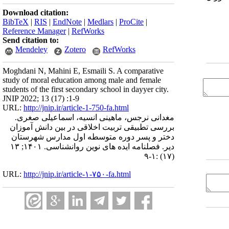
Download citation:
BibTeX
|
RIS
|
EndNote
|
Medlars
|
ProCite
|
Reference Manager
|
RefWorks
Send citation to:
Mendeley
Zotero
RefWorks
Moghdani N, Mahini E, Esmaili S. A comparative
study of moral education among male and female
students of the first secondary school in dayyer city.
JNIP 2022; 13 (17) :1-9
URL:
http://jnip.ir/article-1-750-fa.html
مغدانی نرجس، ماهینی انسیه، اسماعیلی صغری.
بررسی تطبیقی تربیت اخلاقی در بین دانش آموزان
دختر و پسر دوره متوسطه اول مدارس شهرستان
دیر. فصلنامه ایده های نوین روانشناسی. ۱۴۰۱; ۱۳
(۱۷) :۱-۹
URL:
http://jnip.ir/article-۱-۷۵۰-fa.html