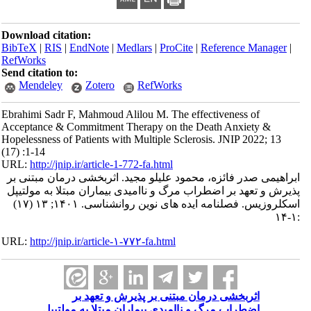
Download citation:
BibTeX
|
RIS
|
EndNote
|
Medlars
|
ProCite
|
Reference Manager
|
RefWorks
Send citation to:
Mendeley
Zotero
RefWorks
Ebrahimi Sadr F, Mahmoud Alilou M. The effectiveness of
Acceptance & Commitment Therapy on the Death Anxiety &
Hopelessness of Patients with Multiple Sclerosis. JNIP 2022; 13
(17) :1-14
URL:
http://jnip.ir/article-1-772-fa.html
ابراهیمی صدر فائزه، محمود علیلو مجید. اثربخشی درمان مبتنی بر
پذیرش و تعهد بر اضطراب مرگ و ناامیدی بیماران مبتلا به مولتیپل
اسکلروزیس. فصلنامه ایده های نوین روانشناسی. ۱۴۰۱; ۱۳ (۱۷)
:۱-۱۴
URL:
http://jnip.ir/article-۱-۷۷۲-fa.html
اثربخشی درمان مبتنی بر پذیرش و تعهد بر
اضطراب مرگ و ناامیدی بیماران مبتلا به مولتیپل