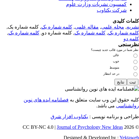
کمسیون نشریات وزارت علوم
شرکت یکتاوب
مات کلیدی
ریه
,
مجله علمی
,
مقاله علمی
,
کلمه شماره یک
, کلمه شماره یک,
مه شماره یک
,
کلمه شماره یک
, کلمه شماره دو,
کلمه شماره یک
,
مه دو
رسنجی
 شما در مورد قالب جدید چیست؟
عالی
خوب
متوسط
در حد انتظار
یه حقوق این وب سایت متعلق به
فصلنامه ایده های نوین
انشناسی
می باشد.
احی و برنامه نویسی :
یکتاوب افزار شرق
Journal of Psychology New Ideas
© 202
Designed & Developed by :
Yektaw