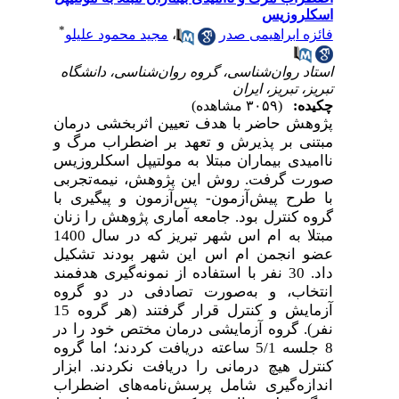
اسکلروزیس
*
فائزه ابراهیمی صدر
،
مجید محمود علیلو
استاد روان‌شناسی، گروه روان‌شناسی، دانشگاه
تبریز، تبریز، ایران
چکیده:
(۳۰۵۹ مشاهده)
پژوهش حاضر با هدف تعیین اثربخشی درمان
مبتنی بر پذیرش و تعهد بر اضطراب مرگ و
ناامیدی بیماران مبتلا به مولتیپل اسکلروزیس
صورت گرفت. روش این پژوهش، نیمه‌تجربی
با طرح پیش‌آزمون- پس‌آزمون و پیگیری با
گروه کنترل بود. جامعه آماری پژوهش را زنان
مبتلا به ام اس شهر تبریز که در سال 1400
عضو انجمن ام اس این شهر بودند تشکیل
داد. 30 نفر با استفاده از نمونه‌گیری هدفمند
انتخاب، و به‌صورت تصادفی در دو گروه
آزمایش و کنترل قرار گرفتند (هر گروه 15
نفر). گروه‌ آزمایشی درمان مختص خود را در
8 جلسه 5/1 ساعته دریافت کردند؛ اما گروه
کنترل هیچ درمانی را دریافت نکردند. ابزار
اندازه‌گیری شامل پرسش‌نامه‌های اضطراب