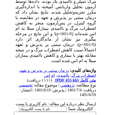
مرگ تمپلر و ناامیدی بک بودند. داده‌ها توسط
آزمون تحلیل واریانس آمیخته با اندازه‌گیری
مکرر تجزیه‌‌وتحلیل شدند. نتایج نشان داد که
درمان مبتنی بر پذیرش و تعهد در مقایسه با
گروه کنترل، در پس‌آزمون، منجر به کاهش
اضطراب مرگ و ناامیدی بیماران مبتلا به ام
اس شده‌اند (001/0>
p
)؛ و این نتایج در مرحله
پیگیری نیز نشان از ماندگاری اثر دارد
(001/0>
p
). درمان مبتنی بر پذیرش و تعهد
احتمالاً سبب کاهش اضطراب مرگ و در نتیجه
مقابله بهتر با بیماری و کاهش ناامیدی بیماران
مبتلا به ام اس شده است.
واژه‌های کلیدی:
درمان مبتنی بر پذیرش و تعهد
،
اضطراب مرگ
،
ناامیدی
،
ام اس
متن کامل
[PDF 455 kb]
(۱۱۱۱ دریافت)
نوع مطالعه:
پژوهشي
| موضوع مقاله:
تخصصي
دریافت: 1401/7/4 | پذیرش: 1401/6/10 | انتشار:
1401/6/10
ارسال نظر درباره این مقاله : نام کاربری یا پست
الکترونیک شما: