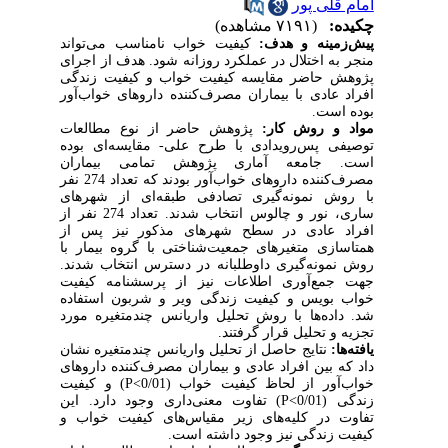
امام قلی پور
چکیده:
(۷۱۹۱ مشاهده)
پیش‌زمینه و هدف
:
کیفیت خواب نامناسب می‌تواند
منجر به اختلال در عملکرد روزانه شود. هدف از اجرای
پژوهش حاضر مقایسه کیفیت خواب و کیفیت زندگی
افراد عادی با بیماران مصرف‌کننده داروهای خواب‌آور
بوده است.
مواد و روش کار:
پژوهش حاضر از نوع مطالعات
توصیفی پس‌رویدادی با طرح علی- مقایسه‌ای بوده
است. جامعه آماری پژوهش تمامی بیماران
مصرف‌کننده داروهای خواب‌آور بودند که تعداد 274 نفر
با روش نمونه‌گیری تصادفی طبقه‌ای از شهرهای
ساری، نور و چالوس انتخاب شدند. تعداد 274 نفر از
افراد عادی در سطح شهرهای مذکور نیز پس از
همتاسازی
متغیرهای جمعیت‌شناختی
با گروه بیمار با
روش نمونه‌گیری داوطلبانه در دسترس انتخاب شدند.
جهت جمع‌آوری اطلاعات نیز از پرسشنامه کیفیت
خواب بویس و کیفیت زندگی ویر و شربون استفاده
شد. داده‌ها با روش تحلیل واریانس چندمتغیره مورد
تجزیه و تحلیل قرار گرفتند.
یافته‌ها:
نتایج حاصل از تحلیل واریانس چندمتغیره نشان
داد که بین افراد عادی و بیماران مصرف‌کننده داروهای
خواب‌آور از لحاظ کیفیت خواب (
0/01
P<
) و کیفیت
زندگی (0/01
P<
) تفاوت معنی‌داری وجود دارد. این
تفاوت در کلیه‌های زیر مقیاس‌های کیفیت خواب و
کیفیت زندگی نیز وجود داشته است.