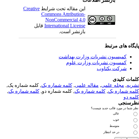
بازنشر اطلاعات
این مقاله تحت شرایط
Creative
Commons Attribution-
NonCommercial 4.0
International License
قابل
بازنشر است.
یگاه های مرتبط
کمیسیون نشریات وزارت بهداشت
کمسیون نشریات وزارت علوم
شرکت یکتاوب
مات کلیدی
ریه
,
مجله علمی
,
مقاله علمی
,
کلمه شماره یک
, کلمه شماره یک,
مه شماره یک
,
کلمه شماره یک
, کلمه شماره دو,
کلمه شماره یک
,
مه دو
رسنجی
 شما در مورد قالب جدید چیست؟
عالی
خوب
متوسط
در حد انتظار