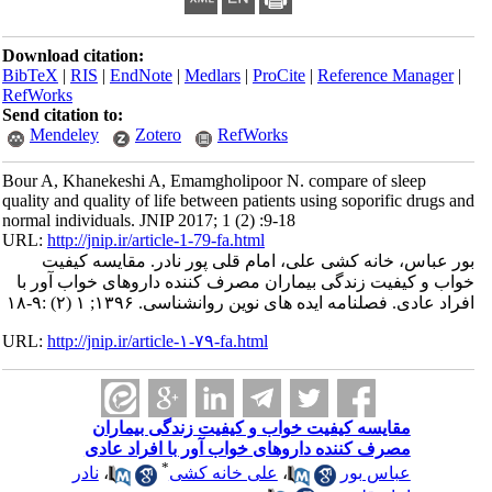
Download citation:
BibTeX
|
RIS
|
EndNote
|
Medlars
|
ProCite
|
Reference Manager
|
RefWorks
Send citation to:
Mendeley
Zotero
RefWorks
Bour A, Khanekeshi A, Emamgholipoor N. compare of sleep
quality and quality of life between patients using soporific drugs and
normal individuals. JNIP 2017; 1 (2) :9-18
URL:
http://jnip.ir/article-1-79-fa.html
بور عباس، خانه کشی علی، امام قلی پور نادر. مقایسه کیفیت
خواب و کیفیت زندگی بیماران مصرف کننده داروهای خواب آور با
افراد عادی. فصلنامه ایده های نوین روانشناسی. ۱۳۹۶; ۱ (۲) :۹-۱۸
URL:
http://jnip.ir/article-۱-۷۹-fa.html
مقایسه کیفیت خواب و کیفیت زندگی بیماران
مصرف کننده داروهای خواب آور با افراد عادی
*
عباس بور
،
علی خانه کشی
،
نادر