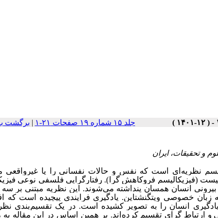
جلد ۱۵ شماره ۱۹ صفحات ۲۱-۱
|
برگشت به
وم و تحقیقات، ایران
یسم نظریه‌ای است که نفس و حالات نفسانی را یا غیرواقعی می
ل نیست (فیزیکالیسم فروکاهش گرا). رفتارگرایی فلسفی نوعی فیزیک
یرونی انسان همسان پنداشته می‌شوند. این نظریه مبتنی بر سه د
ه زبان خصوصی ویتگنشتاین. یادگیری فرایندی پیچیده است که افر
ادگیری
انسان را به تصویر کشیده است. در یک تقسیم‌بندی نظری
 و ارتباط گرای
تقسیم کرده‌اند. بر همین اساس در این مقاله به 