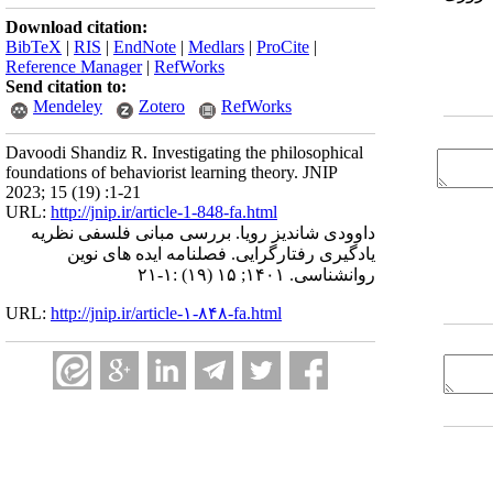
Download citation:
BibTeX
|
RIS
|
EndNote
|
Medlars
|
ProCite
|
Reference Manager
|
RefWorks
Send citation to:
Mendeley
Zotero
RefWorks
Davoodi Shandiz R. Investigating the philosophical
foundations of behaviorist learning theory. JNIP
2023; 15 (19) :1-21
URL:
http://jnip.ir/article-1-848-fa.html
داوودی شاندیز رویا. بررسی مبانی فلسفی نظریه
یادگیری رفتارگرایی. فصلنامه ایده های نوین
روانشناسی. ۱۴۰۱; ۱۵ (۱۹) :۱-۲۱
URL:
http://jnip.ir/article-۱-۸۴۸-fa.html