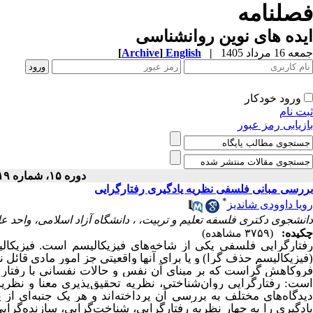
فصلنامه
ایده های نوین روانشناسی
جمعه 16 مرداد 1405
|
English
]
Archive
[
ورود خودکار
ثبت نام
بازیابی رمز عبور
دوره ۱۵، شماره ۱۹ - ( ۱۲-۱۴۰۱ )
بررسی مبانی فلسفی نظریه یادگیری رفتارگرایی
*
رویا داوودی شاندیز
دانشجوی دکتری فلسفه تعلیم و تربیت، ، دانشگاه آزاد اسلامی، واحد عل
چکیده:
(۳۷۵۹ مشاهده)
رفتارگرایی فلسفی یکی از شاخه‌های فیزیکالیسم است. فیزیکال
(فیزیکالیسم حذف گرا) و یا برای آنها واقعیتی جز امور مادی قائ
فروکاهش گراست که بر مبنای آن نفس و حالات نفسانی با رفتار ب
است: رفتارگرایی روان‌شناختی، نظریه تحقیق‌پذیری معنا و نظری
یدگاه‌های مختلف به بررسی آن پرداخته‌اند و هر یک جنبه‌ای از
ی
ادگیری را به چهار نظریه
رفتارگرایی، شناخت‌گرایی، سازنده‌گرایی