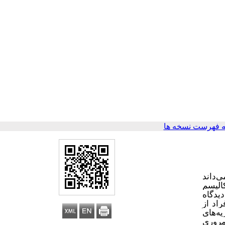
 فهرست نسخه ها
‌داند
الیسم
یدگاه
اد از
ه‌های
مروری