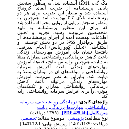
مک گی، 2011)
استفاده شد. به منظور سنجش
پایایی پرسشنامه­ از ضریب آلفای کرونباخ
استفاده شد و مقدار این ضریب برای هر دو
پرسشنامه بالای 0.7 به­دست آمد. هم‌چنین به
منظور سنجش روایی از روایی محتوا استفاده شد
که برای این منظور پرسشنامه­ به تأیید
متخصصین مربوطه رسید. تجزیه­ و تحلیل
اطلاعات به­دست آمده از اجرای پرسشنامه
ها از
طریق نرم
افزار
SPSS
در دو بخش توصیفی و
استنباطی (تحلیل کوواریانس) انجام پذیرفت.
یافته‌ها نشان داد، آموزش مهارت‌های زندگی
باعث کاهش درماندگی روانشناختی بیماران مبتلا
به دیابت، هم‌چنین براساس نتایج یافته‌ها، آموزش
مهارت‌های زندگی باعث افزایش سرمایه
روانشناختی و مولفه
های آن در بیماران مبتلا به
دیابت شد. بنابراین
به نظر می‌رسد، آموزش
مهارت‌های زندگی می‌تواند باعث کاهش
درماندگی روانشناختی بیماران و تکنیک‌های
موثری را برای افزایش سرمایه روانشناختی ارایه
کند.
واژه‌های کلیدی:
درماندگی روانشناختی
،
سرمایه
روانشناختی
،
مهارت‌های زندگی
،
دیابت
متن کامل
[PDF 425 kb]
(۱۳۹۹ دریافت)
نوع مطالعه:
پژوهشي
| موضوع مقاله:
تخصصي
دریافت: 1401/11/29 | ویرایش نهایی: 1401/12/1 |