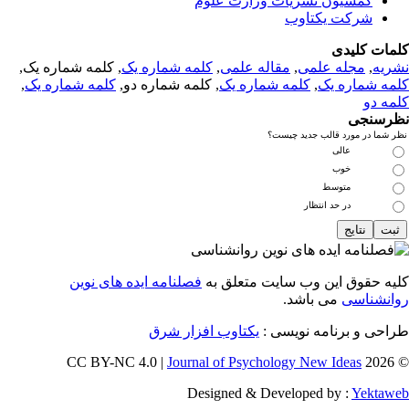
کمسیون نشریات وزارت علوم
شرکت یکتاوب
مات کلیدی
ریه
,
مجله علمی
,
مقاله علمی
,
کلمه شماره یک
, کلمه شماره یک,
مه شماره یک
,
کلمه شماره یک
, کلمه شماره دو,
کلمه شماره یک
,
مه دو
رسنجی
 شما در مورد قالب جدید چیست؟
عالی
خوب
متوسط
در حد انتظار
یه حقوق این وب سایت متعلق به
فصلنامه ایده های نوین
انشناسی
می باشد.
احی و برنامه نویسی :
یکتاوب افزار شرق
Journal of Psychology New Ideas
© 202
Designed & Developed by :
Yektaw