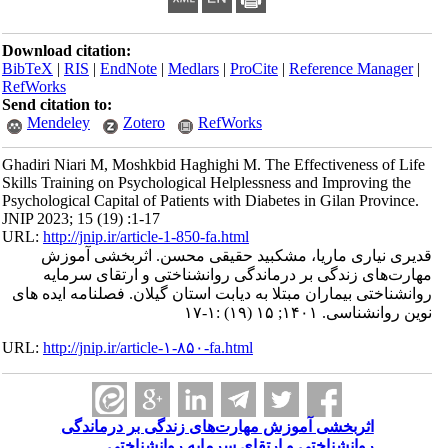
Download citation:
BibTeX
|
RIS
|
EndNote
|
Medlars
|
ProCite
|
Reference Manager
|
RefWorks
Send citation to:
Mendeley
Zotero
RefWorks
Ghadiri Niari M, Moshkbid Haghighi M. The Effectiveness of Life
Skills Training on Psychological Helplessness and Improving the
Psychological Capital of Patients with Diabetes in Gilan Province.
JNIP 2023; 15 (19) :1-17
URL:
http://jnip.ir/article-1-850-fa.html
قدیری نیاری ماریا، مشکبید حقیقی محسن. اثربخشی آموزش
مهارت‌های زندگی بر درماندگی روانشناختی و ارتقای سرمایه
روانشناختی بیماران مبتلا به دیابت استان گیلان. فصلنامه ایده های
نوین روانشناسی. ۱۴۰۱; ۱۵ (۱۹) :۱-۱۷
URL:
http://jnip.ir/article-۱-۸۵۰-fa.html
اثربخشی آموزش مهارت‌های زندگی بر درماندگی
روانشناختی و ارتقای سرمایه روانشناختی