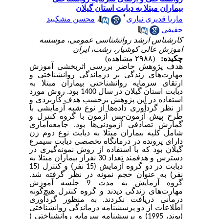
بیماران مبتلا به دیابت استان گیلان
*
ماریا قدیری نیاری
،
محسن مشکبید
حقیقی
کارشناس ارشد روانشناسی عمومی، موسسه
اموزش عالی کوشیار، رشت، ایران
چکیده:
(۲۹۸۸ مشاهده)
هدف پژوهش حاضر بررسی اثربخشی آموزش
مهارت‌های زندگی بر درماندگی روانشناختی و
ارتقای سرمایه روانشناختی بیماران مبتلا به
دیابت استان گیلان در سال 1400 بود. روش مورد
استفاده در این پژوهش برحسب هدف کاربردی و
از نظر گردآوری داده‌ها از نوع شبه آزمایشی با
طرح پیش آزمون-پس آزمون با گروه کنترل و
گمارش تصادفی آزمودنی‌ها بود. جامعه‌آماری
شامل کلیه
بیماران مبتلا به دیابت نوع دوم زن
دارای پرونده در درمانگاه تخصصی دیابت سیمرغ
گیلان
بود که با استفاده از روش نمونه‌گیری در
دسترس و هدفمند تعداد 30 نفراز بیماران مبتلا به
دیابت در دو گروه آزمایش (15 نفر) و کنترل (15
نفر) به عنوان حجم نمونه در نظر گرفته شد.
گروه آزمایش به مدت 9 جلسه آموزش
مهارت‌های زندگی دیدند و گروه کنترل هیچ‌گونه
درمانی دریافت نکردند. به منظور گردآوری
اطلاعات از دو
پرسشنامه درماندگی روانشناختی
(بوند، 1995) و پرسشنامه سرمایه روانشناختی (