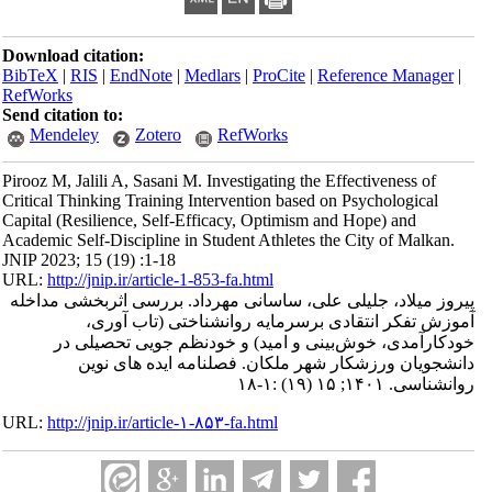
Download citation:
BibTeX
|
RIS
|
EndNote
|
Medlars
|
ProCite
|
Reference Manager
|
RefWorks
Send citation to:
Mendeley
Zotero
RefWorks
Pirooz M, Jalili A, Sasani M. Investigating the Effectiveness of
Critical Thinking Training Intervention based on Psychological
Capital (Resilience, Self-Efficacy, Optimism and Hope) and
Academic Self-Discipline in Student Athletes the City of Malkan.
JNIP 2023; 15 (19) :1-18
URL:
http://jnip.ir/article-1-853-fa.html
پیروز میلاد، جلیلی علی، ساسانی مهرداد. بررسی اثربخشی مداخله
آموزش تفکر انتقادی برسرمایه روانشناختی (تاب آوری،
خودکارآمدی، خوش‌بینی و امید) و خودنظم جویی تحصیلی در
دانشجویان ورزشکار شهر ملکان. فصلنامه ایده های نوین
روانشناسی. ۱۴۰۱; ۱۵ (۱۹) :۱-۱۸
URL:
http://jnip.ir/article-۱-۸۵۳-fa.html