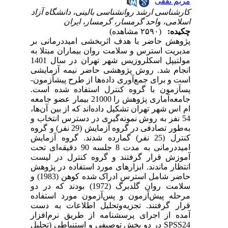
مریم ثقفی
کارشناسی ارشد روانشناسی بالینی، دانشگاه آزاد
اسلامی، واحد گرمسار، گرمسار، ایران
چکیده:
(۲۵۹۰ مشاهده)
پژوهش حاضر با هدف
اثربخشی امیددرمانی بر
مدیریت استرس و سلامت روان بیماران مبتلا به
مولتیپل اسکلروزیس شهر تهران در سال 1401
انجام شد.
روش پژوهشی حاضر نیمه آزمایشی
است و برای جمع‌آوری داده‌ها از طرح پیش­آزمون-
پس­آزمون با گروه کنترل استفاده شده است.
جامعه‌آماری پژوهش را 21000 بیمار عضو جامعه
ام اس شهر تهران تشکیل داده‌اند که از بین آن‌ها،
54 نفر به روش نمونه‌گیری در دسترس انتخاب و
به‌طور تصادفی در گروه آزمایش (29 نفر) و گروه
کنترل (25 نفر) گمارده شدند.
گروه آزمایش
امید‌درمانی به مدت 8 جلسه 90 دقیقه‌ای تحت
آموزش قرار گرفتند و گروه کنترل در لیست
انتظار ماندند.
ابزارهای مورد استفاده در پژوهش
حاضر شامل
استرس ادراک شده کوهن (1983) و
سلامت روان گلدبرگ (1972)
بودند که در دو
مرحله پیش‌آزمون و پس‌آزمون مورد استفاده
قرار گرفتند.
تجزیه‌وتحلیل اطلاعات به دست
آمده از اجرای پرسشنامه از طریق نرم‌افزار
SPSS24
در دو بخش توصیفی و استنباطی (تحلیل