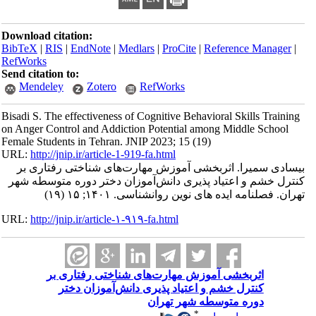
Download citation:
BibTeX
|
RIS
|
EndNote
|
Medlars
|
ProCite
|
Reference Manager
|
RefWorks
Send citation to:
Mendeley
Zotero
RefWorks
Bisadi S. The effectiveness of Cognitive Behavioral Skills Training
on Anger Control and Addiction Potential among Middle School
Female Students in Tehran. JNIP 2023; 15 (19)
URL:
http://jnip.ir/article-1-919-fa.html
بیسادی سمیرا. اثربخشی آموزش مهارت‌های شناختی رفتاری بر
کنترل خشم و اعتیاد پذیری دانش‌آموزان دختر دوره متوسطه شهر
تهران. فصلنامه ایده های نوین روانشناسی. ۱۴۰۱; ۱۵ (۱۹)
URL:
http://jnip.ir/article-۱-۹۱۹-fa.html
اثربخشی آموزش مهارت‌های شناختی رفتاری بر
کنترل خشم و اعتیاد پذیری دانش‌آموزان دختر
دوره متوسطه شهر تهران
*