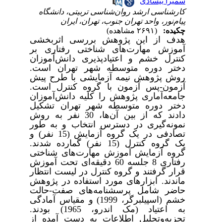
سمیرا بیسادی
کارشناسی ارشد روان‌شناسی تربیتی، دانشگاه
پیام‌نور، واحد تهران جنوب، تهران، ایران
چکیده:
(۲۶۹۱ مشاهده)
هدف از این پژوهش بررسی اثربخشی
آموزش مهارت­‌های شناختی رفتاری بر
کنترل خشم و اعتیادپذیری دانش­‌آموزان
دختر دوره متوسطه شهر تهران است.
روش پژوهش نیمه آزمایشی با طرح پیش
آزمون-پس آزمون با گروه کنترل است.
جامعه‌آماری پژوهش را کلیه دانش‌­آموزان
دختر دوره متوسطه شهر تهران تشکیل
دادند که از بین آن‌ها، 30 نفر به روش
نمونه‌­گیری در دسترس انتخاب و به طور
تصادفی در یک گروه آزمایش (15 نفر) و
یک گروه کنترل (15 نفر) گمارده شدند.
گروه آزمایش آموزش مهارت‌­های شناختی
رفتاری 8 جلسه 60 دقیقه‌­ای تحت آموزش
قرار گرفتند و گروه کنترل در لیست انتظار
ماندند.
ابزارهای مورد استفاده در پژوهش
حاضر شامل پرسشنامه­‌های صفت-حالت
خشم (اسپیلبرگر، 1999) و مقیاس آمادگی
به اعتیاد (مک اندرو، 1965) بودند.
تجزیه‌وتحلیل اطلاعات به دست آمده از