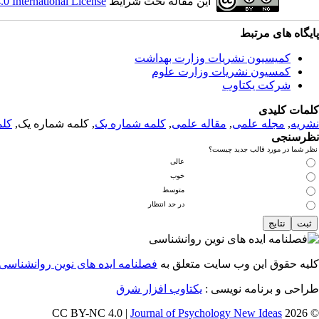
این مقاله تحت شرایط
 International License
پایگاه های مرتبط
کمیسیون نشریات وزارت بهداشت
کمسیون نشریات وزارت علوم
شرکت یکتاوب
کلمات کلیدی
نشریه
,
مجله علمی
,
مقاله علمی
,
کلمه شماره یک
, کلمه شماره یک,
کلم
نظرسنجی
نظر شما در مورد قالب جدید چیست؟
عالی
خوب
متوسط
در حد انتظار
کلیه حقوق این وب سایت متعلق به
فصلنامه ایده های نوین روانشناسی
طراحی و برنامه نویسی :
یکتاوب افزار شرق
Journal of Psychology New Ideas
© 2026 CC BY-NC 4.0 |