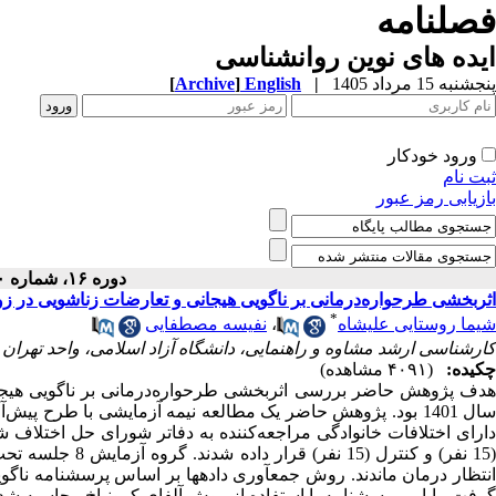
فصلنامه
ایده های نوین روانشناسی
پنجشنبه 15 مرداد 1405
|
English
]
Archive
[
ورود خودکار
ثبت نام
بازیابی رمز عبور
دوره ۱۶، شماره ۲۰ - ( ۳-۱۴۰۲ )
اثربخشی طرحواره‌درمانی بر ناگویی هیجانی و تعارضات زناشویی در زو
*
شیما روستایی‌ علیشاه
،
نفیسه مصطفایی
کارشناسی ارشد مشاوه و راهنمایی، دانشگاه آزاد اسلامی، واحد تهران 
چکیده:
(۴۰۹۱ مشاهده)
دف پژوهش حاضر
بررسی اثربخشی طرحواره‌درمانی بر ناگویی هیجا
ال 1401 بود.
پژوهش حاضر یک مطالعه نیمه آزمایشی با طرح پیش‌آز
دارای اختلافات خانوادگی مراجعه‌کننده به دفاتر شورای حل اختلاف ش
(15 نفر) و کنترل
نتظار درمان ماندند.
رفت. پایایی پرسشنامه با استفاده از