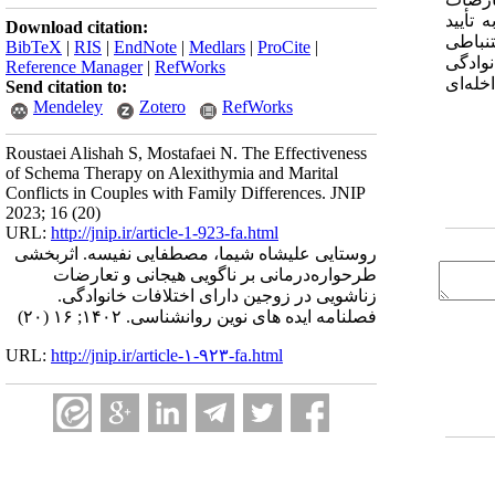
 تأیید
Download citation:
نباطی
BibTeX
|
RIS
|
EndNote
|
Medlars
|
ProCite
|
نوادگی
Reference Manager
|
RefWorks
خله‌ای
Send citation to:
Mendeley
Zotero
RefWorks
Roustaei Alishah S, Mostafaei N. The Effectiveness
of Schema Therapy on Alexithymia and Marital
Conflicts in Couples with Family Differences. JNIP
2023; 16 (20)
URL:
http://jnip.ir/article-1-923-fa.html
روستایی‌ علیشاه شیما، مصطفایی نفیسه. اثربخشی
طرحواره‌درمانی بر ناگویی هیجانی و تعارضات
زناشویی در زوجین دارای اختلافات خانوادگی.
فصلنامه ایده های نوین روانشناسی. ۱۴۰۲; ۱۶ (۲۰)
URL:
http://jnip.ir/article-۱-۹۲۳-fa.html