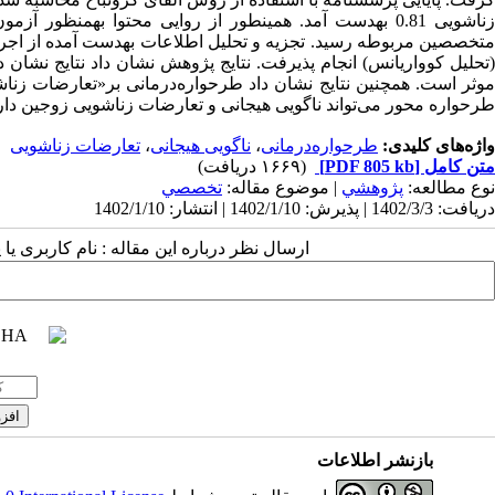
ناشویی 0.81 به­دست آمد.
همین­طور از روایی محتوا به­منظور آزم
تخصصین مربوطه رسید. تجزیه و تحلیل اطلاعات به­دست آمده از اج
تحلیل کوواریانس) انجام پذیرفت. نتایج پژوهش نشان داد
نتایج نشان 
وثر است.
همچنین نتایج نشان داد
طرحواره‌درمانی بر«تعارضات زناش
طرحواره محور می‌تواند ناگویی هیجانی و تعارضات زناشویی زوجین دارای
واژه‌های کلیدی:
طرحواره‌درمانی
،
ناگویی هیجانی
،
تعارضات زناشویی
متن کامل
[PDF 805 kb]
(۱۶۶۹ دریافت)
نوع مطالعه:
پژوهشي
| موضوع مقاله:
تخصصي
دریافت: 1402/3/3 | پذیرش: 1402/1/10 | انتشار: 1402/1/10
ارسال نظر درباره این مقاله : نام کاربری ی
بازنشر اطلاعات