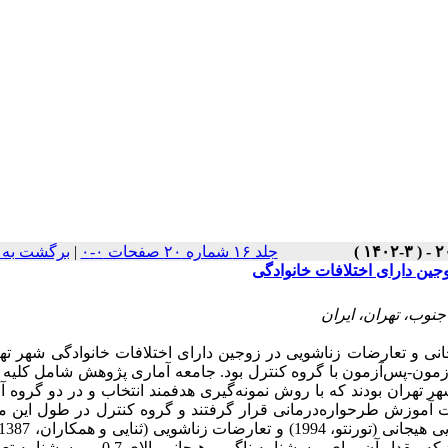
جلد ۱۶ شماره ۲۰ صفحات ۰-۰
|
برگشت به 
جین دارای اختلافات خانوادگی
جنوب، تهران، ایران
نی و تعارضات زناشویی در زوجین دارای اختلافات خانوادگی شهر ته
مون-پس‌آزمون با گروه کنترل بود. جامعه­ آماری پژوهش شامل کلیه
هر تهران بودند که با روش نمونه‌گیری هدفمند انتخاب و در دو گروه 
 (15 نفر) قرار داده شدند. گروه آزمایش 8 جلسه تحت آموزش طرحواره‌درمانی قرار گرفتند و گروه کنترل در طول 
روش آلفای کرونباخ محاسبه شد که مقدار آن برای پرسش­نامه ناگویی هیجانی