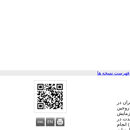
فهرست نسخه ها
ران در
 زوجین
آزمایش
این مدت در
روش جمع­آوری داده­ها بر اساس پرسشنامه ناگویی هیجانی (تورنتو، 1994) و تعارضات زناشویی (ثنایی و همکاران، 1387) انجام
 بالای 0.7 و پرسشنامه تعارضات