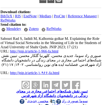
Download citation:
BibTeX
|
RIS
|
EndNote
|
Medlars
|
ProCite
|
Reference Manager
|
RefWorks
Send citation to:
Mendeley
Zotero
RefWorks
Sabouri Rad S, Jadidi M, Kalhornia golkar M. Explaining the Role
of Virtual Social Networks in the Meaning of Life in the Students of
Azad University of Shahr Quds. JNIP 2023; 17 (21)
URL:
http://jnip.ir/article-1-966-fa.html
صبوری راد سوما، جدیدی محسن، کلهرنیا گلکار محسن. تبیین نقش
شبکه‌های اجتماعی مجازی در معنای زندگی در دانشجویان دانشگاه
آزاد شهرقدس. فصلنامه ایده های نوین روانشناسی. ۱۴۰۲; ۱۷ (۲۱)
URL:
http://jnip.ir/article-۱-۹۶۶-fa.html
تبیین نقش شبکه‌های اجتماعی مجازی در معنای
زندگی در دانشجویان دانشگاه آزاد شهرقدس
*
سوما صبوری راد
،
محسن جدیدی