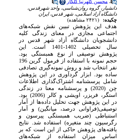
،
محسن کلهرنیا گلکار
دانشیار، گروه روان‌شناسی، واحد شهرقدس،
دانشگاه آزاد اسلامی، شهر قدس، ایران
چکیده:
(۲۴۲۱ مشاهده)
هدف این پژوهش تبیین نقش شبکه‌های
اجتماعی مجازی در معنای زندگی کلیه
دانشجویان دانشگاه آزاد شهر قدس در
سال تحصیلی 1402-1401 است. این
پژوهش توصیفی از نوع همبستگی بود.
حجم نمونه با استفاده از فرمول گرین 196
نفر انتخاب شد و روش نمونه‌گیری تصادفی
ساده بود. ابزار گردآوری در این پژوهش
شامل پرسشنامه اشتراک‌گذاری اطلاعات
چن (2020) و پرسشنامه معنا در زندگی
استگر، فریزر، اویشی و کالر (2006) بود.
در این پژوهش جهت تحلیل داده‌ها از آمار
توصیفی(فراوانی درصد، میانگین) و آمار
استنباطی (ضریب همبستگی پیرسون و
رگرسیون چند متغیره) استفاده شد. نتایج
یافته‌های پژوهش حاکی از این است که بر
اساس میزان استفاده از شبکه‌های