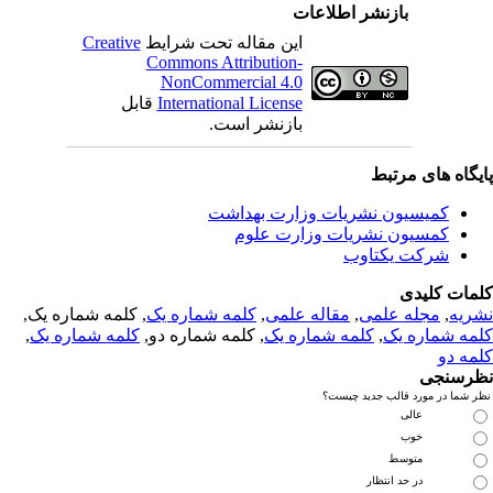
بازنشر اطلاعات
این مقاله تحت شرایط
Creative
Commons Attribution-
NonCommercial 4.0
International License
قابل
بازنشر است.
یگاه های مرتبط
کمیسیون نشریات وزارت بهداشت
کمسیون نشریات وزارت علوم
شرکت یکتاوب
مات کلیدی
ریه
,
مجله علمی
,
مقاله علمی
,
کلمه شماره یک
, کلمه شماره یک,
مه شماره یک
,
کلمه شماره یک
, کلمه شماره دو,
کلمه شماره یک
,
مه دو
رسنجی
 شما در مورد قالب جدید چیست؟
عالی
خوب
متوسط
در حد انتظار