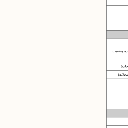
نده وضعیت
حات)
 مجلات)