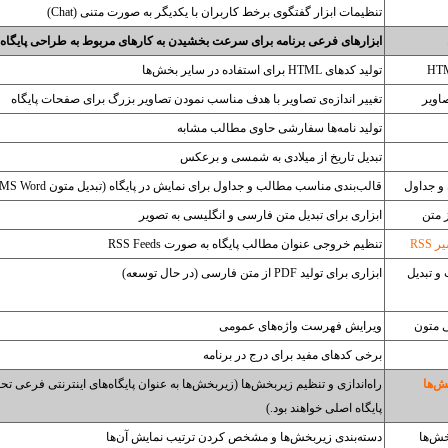
تنظیمات ابزار گفتگوی برخط کاربران با یکدیگر به صورت متنی (Chat)
ابزارهای فرعی برنامه برای سرعت بخشیدن به کارهای مربوط به طراحی پایگاه
تولید کدهای HTML برای استفاده در سایر بخش‌ها
صاویر
تغییر اندازه‌ی تصاویر با هدف مناسب نمودن تصاویر بزرگ برای صفحات پایگاه
تولید نامه‌ها سفارشی حاوی مطالب مشابه
تبدیل تاریخ از میلادی به شمسی و برعکس
 و جداول
قالب‌بندی مناسب مطالب و جداول برای نمایش در پایگاه (تبدیل متون MS Word و MS Excel)
 متن
ابزاری برای تبدیل متن فارسی و انگلیسی به تصویر
RSS
تنظیم خروجی عنوان مطالب پایگاه به صورت RSS Feeds
و تبدیل
ابزاری برای تولید PDF از متن فارسی (در حال توسعه)
ی متون
ویرایش فهرست واژه‌های عمومی
برخی کدهای مفید برای درج در برنامه
‌ها‌
راه‌اندازی و تنظیم زیربخش‌ها (زیربخش‌ها به عنوان پایگاه‌های اینترنتی فرعی 
پایگاه اصلی خواهند بود.)
خش‌ها
دسته‌بندی زیربخش‌ها و مشخص کردن ترتیب نمایش آن‌ها