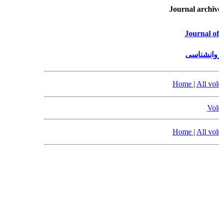
Journal archiv
Journal o
روانشناسی
Home
|
All vo
Vol
Home
|
All vo