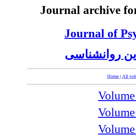
Journal archive fo
Journal of Ps
وین روانشناسی
Home
|
All vo
Volume 
Volume 
Volume 