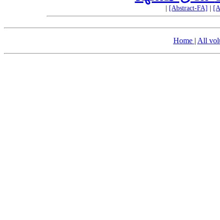
|
[Abstract-FA]
|
[A
Home
|
All vo