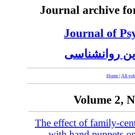
Journal archive fo
Journal of Ps
وین روانشناسی
Home
|
All vo
Volume 2, N
The effect of family-ce
with hand puppets on 