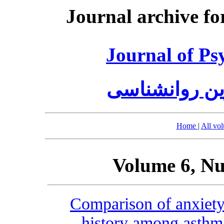
Journal archive fo
Journal of Ps
وین روانشناسی
Home
|
All vo
Volume 6, Nu
Comparison of anxiet
history among asthma