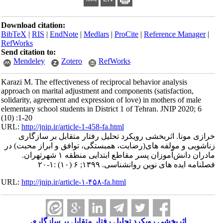
Download citation:
BibTeX
|
RIS
|
EndNote
|
Medlars
|
ProCite
|
Reference Manager
|
RefWorks
Send citation to:
Mendeley
Zotero
RefWorks
Karazi M. The effectiveness of reciprocal behavior analysis
approach on marital adjustment and components (satisfaction,
solidarity, agreement and expression of love) in mothers of male
elementary school students in District 1 of Tehran. JNIP 2020; 6
(10) :1-20
URL:
http://jnip.ir/article-1-458-fa.html
خرازی مونا. اثربخشی رویکرد تحلیل رفتار متقابل بر سازگاری
زناشویی و مولفه های(رضایت، همبستگی، توافق و ابراز محبت) در
مادران دانش‌آموزان پسر مقاطع ابتدایی منطقه ۱ شهرتهران.
فصلنامه ایده های نوین روانشناسی. ۱۳۹۹; ۶ (۱۰) :۱-۲۰
URL:
http://jnip.ir/article-۱-۴۵۸-fa.html
اثربخشی رویکرد تحلیل رفتار متقابل بر سازگاری