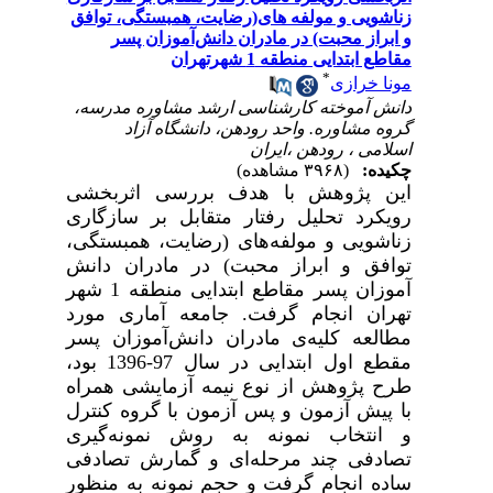
زناشویی و مولفه های(رضایت، همبستگی، توافق
و ابراز محبت) در مادران دانش‌آموزان پسر
مقاطع ابتدایی منطقه 1 شهرتهران
*
مونا خرازی
دانش آموخته کارشناسی ارشد مشاوره مدرسه،
گروه مشاوره. واحد رودهن، دانشگاه آزاد
اسلامی ، رودهن ،ایران
چکیده:
(۳۹۶۸ مشاهده)
این پژوهش با هدف بررسی اثربخشی
رویکرد تحلیل رفتار متقابل بر سازگاری
زناشویی و مولفه‌های (رضایت، همبستگی،
توافق و ابراز محبت) در مادران دانش
آموزان پسر مقاطع ابتدایی منطقه 1 شهر
تهران انجام گرفت. جامعه آماری مورد
مطالعه کلیه‌ی مادران دانش‌آموزان پسر
مقطع اول ابتدایی در سال 97-1396
بود
،
طرح پژوهش از نوع نیمه آزمایشی همراه
با پیش آزمون و پس آزمون با گروه کنترل
و انتخاب نمونه به روش نمونه‌گیری
تصادفی چند مرحله‌ای و گمارش تصادفی
ساده انجام گرفت و حجم نمونه به منظور