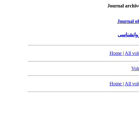
Journal archiv
Journal o
روانشناسی
Home
|
All vo
Vol
Home
|
All vo