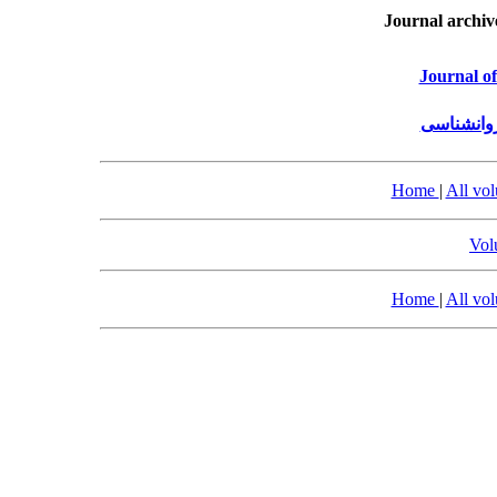
Journal archiv
Journal o
روانشناسی
Home
|
All vo
Vol
Home
|
All vo