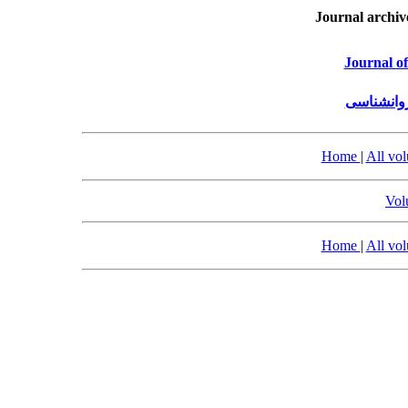
Journal archiv
Journal o
روانشناسی
Home
|
All vo
Vol
Home
|
All vo