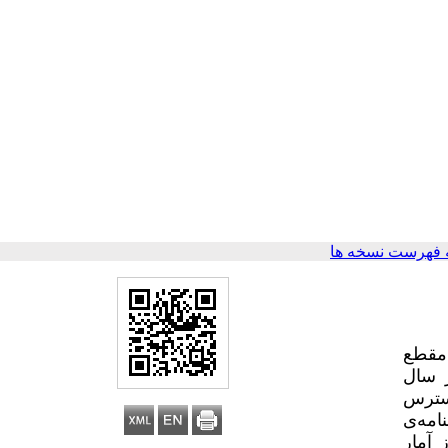
 فهرست نسخه ها
 مقطع
 سال
 در دسترس
ی روان‌شناختی دنیس و وندروال (2010)، پرسشنامه‌ی
لاعات از آمار