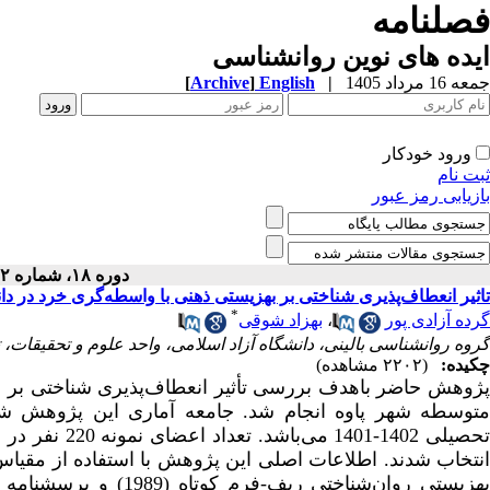
فصلنامه
ایده های نوین روانشناسی
جمعه 16 مرداد 1405
|
English
]
Archive
[
ورود خودکار
ثبت نام
بازیابی رمز عبور
دوره ۱۸، شماره ۲۲ - ( ۹-۱۴۰۲ )
تاثیر انعطاف‌پذیری شناختی بر بهزیستی ذهنی با واسطه‌گری خرد در 
*
گرده آزادی پور
،
بهزاد شوقی
گروه روانشناسی بالینی، دانشگاه آزاد اسلامی، واحد علوم و تحقیقات، ت
چکیده:
(۲۲۰۲ مشاهده)
پژوهش حاضر باهدف بررسی تأثیر انعطاف‌پذیری شناختی بر ب
متوسطه شهر پاوه انجام شد. جامعه آماری این پژوهش شا
تحصیلی 1402-1