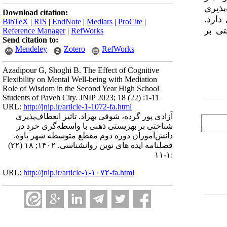
پذیری
Download citation:
دارد.
BibTeX
|
RIS
|
EndNote
|
Medlars
|
ProCite
|
تی بر
Reference Manager
|
RefWorks
Send citation to:
Mendeley
Zotero
RefWorks
Azadipour G, Shoghi B. The Effect of Cognitive
Flexibility on Mental Well-being with Mediation
Role of Wisdom in the Second Year High School
Students of Paveh City. JNIP 2023; 18 (22) :1-11
URL:
http://jnip.ir/article-1-1072-fa.html
آزادی پور گرده، شوقی بهزاد. تاثیر انعطاف‌پذیری
شناختی بر بهزیستی ذهنی با واسطه‌گری خرد در
دانش‌آموزان دوره دوم مقطع متوسطه شهر پاوه.
فصلنامه ایده های نوین روانشناسی. ۱۴۰۲; ۱۸ (۲۲)
:۱-۱۱
URL:
http://jnip.ir/article-۱-۱۰۷۲-fa.html