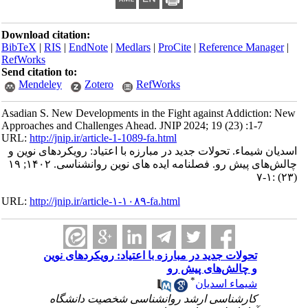
Download citation:
BibTeX
|
RIS
|
EndNote
|
Medlars
|
ProCite
|
Reference Manager
|
RefWorks
Send citation to:
Mendeley
Zotero
RefWorks
Asadian S. New Developments in the Fight against Addiction: New
Approaches and Challenges Ahead. JNIP 2024; 19 (23) :1-7
URL:
http://jnip.ir/article-1-1089-fa.html
اسدیان شیماء. تحولات جدید در مبارزه با اعتیاد: رویکردهای نوین و
چالش‌های پیش رو. فصلنامه ایده های نوین روانشناسی. ۱۴۰۲; ۱۹
(۲۳) :۱-۷
URL:
http://jnip.ir/article-۱-۱۰۸۹-fa.html
تحولات جدید در مبارزه با اعتیاد: رویکردهای نوین
و چالش‌های پیش رو
*
شیماء اسدیان
کارشناسی ارشد روانشناسی شخصیت دانشگاه