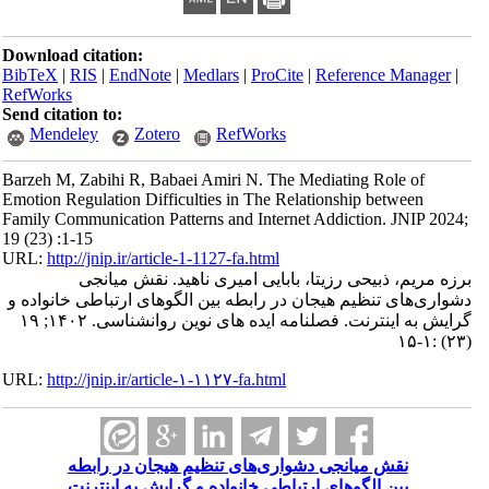
Download citation:
BibTeX
|
RIS
|
EndNote
|
Medlars
|
ProCite
|
Reference Manager
|
RefWorks
Send citation to:
Mendeley
Zotero
RefWorks
Barzeh M, Zabihi R, Babaei Amiri N. The Mediating Role of
Emotion Regulation Difficulties in The Relationship between
Family Communication Patterns and Internet Addiction. JNIP 2024;
19 (23) :1-15
URL:
http://jnip.ir/article-1-1127-fa.html
برزه مریم، ذبیحی رزیتا، بابایی امیری ناهید. نقش میانجی
دشواری‌های تنظیم هیجان در رابطه بین الگوهای ارتباطی خانواده و
گرایش به اینترنت. فصلنامه ایده های نوین روانشناسی. ۱۴۰۲; ۱۹
(۲۳) :۱-۱۵
URL:
http://jnip.ir/article-۱-۱۱۲۷-fa.html
نقش میانجی دشواری‌های تنظیم هیجان در رابطه
بین الگوهای ارتباطی خانواده و گرایش به اینترنت