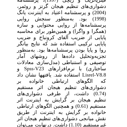
دشواری‌های تنظیم هیجان گرتز و روئمر،
(2004) و پرسشنامه اعتیاد به اینترنت یانگ
(1998) بود. به‌منظور سنجش روایی
پرسشنامه
ها از روایی محتوایی و سازه
(همگرا و واگرا) و همین‌طور برای محاسبه
پایایی از ضریب آلفای کرونباخ و ضریب
پایایی ترکیبی استفاده شد که نتایج بیانگر
روا و پایا بودن پرسشنامه‌ها بود. به‌منظور
تجزیه‌وتحلیل داده‌ها از روش­های آمار
توصیفی و استنباطی (مدل‌سازی معادلات
ساختاری) با نرم‌افزارهای
Spss-V23
و
Lisrel-V8.8
استفاده شد. یافته­ها نشان داد
که الگوهای ارتباطی خانواده بر
دشواری‌های تنظیم هیجان اثر مستقیم
(0.74) داشت، از طرفی دشواری‌های
تنظیم هیجان بر گرایش به اینترنت اثر
مستقیم (0.61) و همچنین الگوهای ارتباطی
خانواده بر گرایش به اینترنت از طریق
نقش میانجی دشواری‌های تنظیم هیجان اثر
غیرمستقیم (1.10) داشت. درنهایت می­‌توان