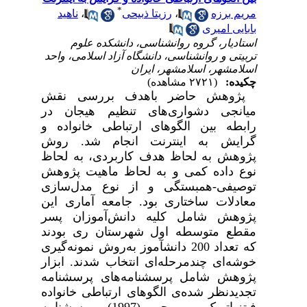
*
مریم برزه
،
رزیتا ذبیحی
،
ناهید
بابایی امیری
استادیار، گروه روانشناسی، دانشکده علوم
تربیتی و روانشناسی، دانشگاه آزاد اسلامی، واحد
اسلامشهر، اسلامشهر، ایران
چکیده:
(۲۷۲۱ مشاهده)
پژوهش حاضر باهدف بررسی نقش
میانجی دشواری‌های تنظیم هیجان در
رابطه بین الگوهای ارتباطی خانواده و
گرایش به اینترنت انجام شد. روش
پژوهش به لحاظ هدف کاربردی، به لحاظ
نوع داده کمی و به لحاظ ماهیت پژوهش
توصیفی-همبستگی و از نوع مدل‌سازی
معادلات ساختاری بود. جامعه آماری این
پژوهش شامل کلیه دانش
آموزان پسر
مقطع متوسطه اول شهرستان ری بودند
که تعداد 200 دانش­آموز به‌روش نمونه‌گیری
خوشه
ای چندمرحله
ای انتخاب شدند. ابزار
پژوهش شامل پرسشنامه­‌های پرسشنامه
تجدیدنظر شده‌ی الگوهای ارتباطی خانواده
فیتزپاتریک و ریچی (1997)، پرسشنامه