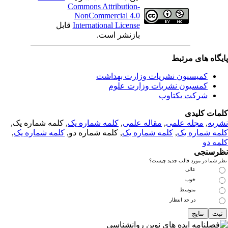
Commons Attribution-
NonCommercial 4.0
International License
قابل
بازنشر است.
یگاه های مرتبط
کمیسیون نشریات وزارت بهداشت
کمسیون نشریات وزارت علوم
شرکت یکتاوب
مات کلیدی
ریه
,
مجله علمی
,
مقاله علمی
,
کلمه شماره یک
, کلمه شماره یک,
مه شماره یک
,
کلمه شماره یک
, کلمه شماره دو,
کلمه شماره یک
,
مه دو
رسنجی
 شما در مورد قالب جدید چیست؟
عالی
خوب
متوسط
در حد انتظار