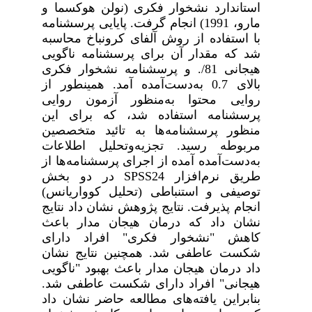
استاندارد نشخوار فکری (نولن هوکسما و
مارو، 1991) انجام گرفت. پایایی پرسشنامه
با استفاده از روش آلفای کرونباخ محاسبه
شد که مقدار آن برای پرسشنامه ناگویی
هیجانی 81/. و پرسش­نامه نشخوار فکری
بالای 0.7 به‌دست‌آمده آمد. همین­طور از
روایی محتوا به‌­منظور آزمون روایی
پرسشنامه استفاده شد، که برای این
منظور پرسشنامه­‌ها به تائید متخصصین
مربوطه رسید. تجزیه‌وتحلیل اطلاعات
به‌دست‌آمده آمده از اجرای پرسشنامه
ها از
طریق نرم
افزار
SPSS24
در دو بخش
توصیفی و استنباطی (تحلیل کوواریانس)
انجام پذیرفت. نتایج پژوهش نشان داد
نتایج
نشان داد که درمان هیجان مدار باعث
کاهش "نشخوار فکری" افراد دارای
شکست عاطفی شد.
همچنین نتایج نشان
داد درمان هیجان مدار باعث بهبود "ناگویی
هیجانی" افراد دارای شکست عاطفی شد.
بنابراین یافته‌های مطالعه حاضر نشان داد