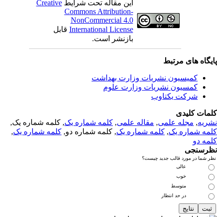
این مقاله تحت شرایط
Creative
Commons Attribution-
NonCommercial 4.0
International License
قابل
بازنشر است.
یگاه های مرتبط
کمیسیون نشریات وزارت بهداشت
کمسیون نشریات وزارت علوم
شرکت یکتاوب
مات کلیدی
ریه
,
مجله علمی
,
مقاله علمی
,
کلمه شماره یک
, کلمه شماره یک,
مه شماره یک
,
کلمه شماره یک
, کلمه شماره دو,
کلمه شماره یک
,
مه دو
رسنجی
 شما در مورد قالب جدید چیست؟
عالی
خوب
متوسط
در حد انتظار