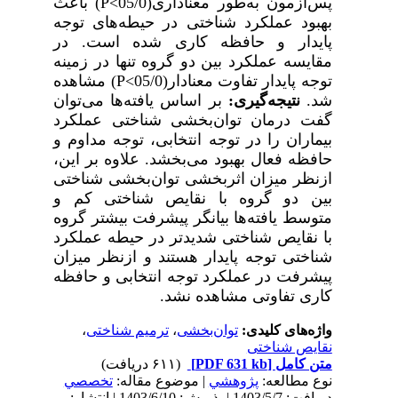
پس‌آزمون به‌طور معناداری(05/0>
P
) باعث
بهبود عملکرد شناختی در حیطه‌های توجه
پایدار و حافظه کاری شده است. در
مقایسه عملکرد بین دو گروه تنها در زمینه
توجه پایدار تفاوت معنادار(05/0>
P
)
مشاهده
شد.
نتیجه‌گیری:
بر اساس یافته‌ها می‌توان
گفت درمان توان‌بخشی شناختی عملکرد
بیماران را در توجه انتخابی، توجه مداوم و
حافظه فعال بهبود می‌‌‌بخشد. علاوه بر این،
ازنظر میزان اثربخشی توان‌بخشی شناختی
بین دو گروه با نقایص شناختی کم و
متوسط یافته‌ها بیانگر پیشرفت بیشتر گروه
با نقایص شناختی شدیدتر در حیطه عملکرد
شناختی توجه پایدار هستند و ازنظر میزان
پیشرفت در عملکرد توجه انتخابی و حافظه
کاری تفاوتی مشاهده نشد.
واژه‌های کلیدی:
توان‌بخشی
،
ترمیم شناختی
،
نقایص شناختی
متن کامل
[PDF 631 kb]
(۶۱۱ دریافت)
نوع مطالعه:
پژوهشي
| موضوع مقاله:
تخصصي
دریافت: 1403/5/7 | پذیرش: 1403/6/10 | انتشار: