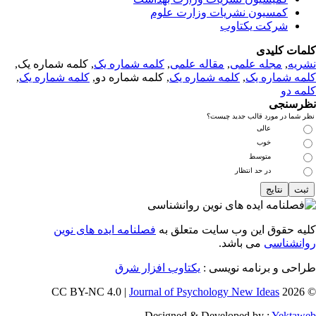
کمسیون نشریات وزارت علوم
شرکت یکتاوب
مات کلیدی
ریه
,
مجله علمی
,
مقاله علمی
,
کلمه شماره یک
, کلمه شماره یک,
مه شماره یک
,
کلمه شماره یک
, کلمه شماره دو,
کلمه شماره یک
,
مه دو
رسنجی
 شما در مورد قالب جدید چیست؟
عالی
خوب
متوسط
در حد انتظار
یه حقوق این وب سایت متعلق به
فصلنامه ایده های نوین
انشناسی
می باشد.
احی و برنامه نویسی :
یکتاوب افزار شرق
Journal of Psychology New Ideas
© 202
Designed & Developed by :
Yektaw