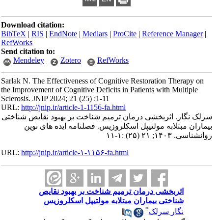
Download citation:
BibTeX
|
RIS
|
EndNote
|
Medlars
|
ProCite
|
Reference Manager
|
RefWorks
Send citation to:
Mendeley
Zotero
RefWorks
Sarlak N. The Effectiveness of Cognitive Restoration Therapy on
the Improvement of Cognitive Deficits in Patients with Multiple
Sclerosis. JNIP 2024; 21 (25) :1-11
URL:
http://jnip.ir/article-1-1156-fa.html
سرلک نگار. اثربخشی درمان ترمیم شناخت بر بهبود نقایص شناختی
بیماران مبتلابه مولتیپل اسکلروزیس. فصلنامه ایده های نوین
روانشناسی. ۱۴۰۳; ۲۱ (۲۵) :۱-۱۱
URL:
http://jnip.ir/article-۱-۱۱۵۶-fa.html
اثربخشی درمان ترمیم شناخت بر بهبود نقایص
شناختی بیماران مبتلابه مولتیپل اسکلروزیس
*
نگار سرلک