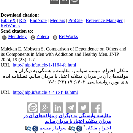
Download citation:
BibTeX
|
RIS
|
EndNote
|
Medlars
|
ProCite
|
Reference Manager
|
RefWorks
Send citation to:
Mendeley
Zotero
RefWorks
Malekan E, Mobsem S. Comparison of Dependence on Others and
its Components in Men with Addiction and Healthy Men. JNIP
2024; 19 (23) :1-7
URL:
http://jnip.ir/article-1-1164-fa.html
ملکان احترام، مبسم سولماز. مقایسه وابستگی به دیگران و
مؤلفه‌های آن در مردان مبتلابه اعتیاد با مردان سالم. فصلنامه ایده
های نوین روانشناسی. ۱۴۰۲; ۱۹ (۲۳) :۱-۷
URL:
http://jnip.ir/article-۱-۱۱۶۴-fa.html
مقایسه وابستگی به دیگران و مؤلفه‌های آن در
مردان مبتلابه اعتیاد با مردان سالم
*
احترام ملکان
،
سولماز مبسم