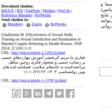
ری (نولن هوکسما و
Download citation:
یانس)
BibTeX
|
RIS
|
EndNote
|
Medlars
|
ProCite
|
 نتایج
Reference Manager
|
RefWorks
Send citation to:
توانند
Mendeley
Zotero
RefWorks
روانی
Ghaffarinia M. Effectiveness of Sexual Skills
Training on Sexual Satisfaction and Rumination in
Married Couples Referring to Health Houses. JNIP
2024; 22 (26) :1-11
URL:
http://jnip.ir/article-1-1292-fa.html
غفاری نیا مریم. اثربخشی آموزش مهارت‌های جنسی
بر رضایت جنسی و نشخوار فکری زوجین متأهل
مراجعه‌کننده به خانه‌های سلامت. فصلنامه ایده های
نوین روانشناسی. ۱۴۰۳; ۲۲ (۲۶) :۱-۱۱
URL:
http://jnip.ir/article-۱-۱۲۹۲-fa.html