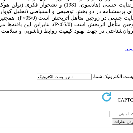
ابزارهای مورداستفاده در پژوهش حاضر شامل پرسشنامه رضایت جنسی (هادسون، 1981) و نشخوار فک
ه از اجرای پرسشنامه در دو بخش توصیفی و استنباطی (تحلیل کووار
ت جنسی در زوجین متأهل اثربخش است (05/0>
P
). همچنین
 متأهل اثربخش است (05/0>
P
). بنابراین این یافته‌ها می‌
 روان‌شناختی در جهت بهبود کیفیت روابط زناشویی و سلامت 
نسی
ا پست الکترونیک شما: