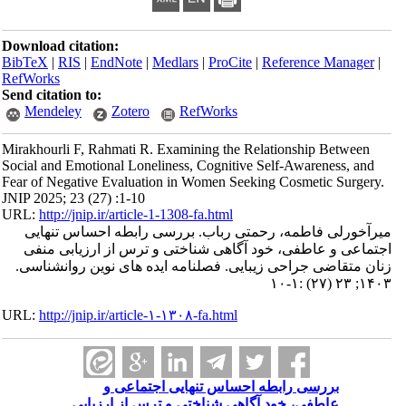
Download citation:
BibTeX
|
RIS
|
EndNote
|
Medlars
|
ProCite
|
Reference Manager
|
RefWorks
Send citation to:
Mendeley
Zotero
RefWorks
Mirakhourli F, Rahmati R. Examining the Relationship Between
Social and Emotional Loneliness, Cognitive Self-Awareness, and
Fear of Negative Evaluation in Women Seeking Cosmetic Surgery.
JNIP 2025; 23 (27) :1-10
URL:
http://jnip.ir/article-1-1308-fa.html
میرآخورلی فاطمه، رحمتی رباب. بررسی رابطه احساس تنهایی
اجتماعی و عاطفی، خود آگاهی شناختی و ترس از ارزیابی منفی
زنان متقاضی جراحی زیبایی. فصلنامه ایده های نوین روانشناسی.
۱۴۰۳; ۲۳ (۲۷) :۱-۱۰
URL:
http://jnip.ir/article-۱-۱۳۰۸-fa.html
بررسی رابطه احساس تنهایی اجتماعی و
عاطفی، خود آگاهی شناختی و ترس از ارزیابی