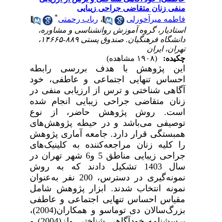
منفی زنان متقاضی جراحی زیبایی
*
فاطمه میرآخورلی
،
رباب رحمتی
استادیار، گروه آموزش روانشناسی و مشاوره،
دانشگاه فرهنگیان. صندوق پستی ۸۸۹-۱۴۶۶۵،
تهران، ایران
چکیده:
(۱۹۰۸ مشاهده)
این پژوهش با هدف بررسی رابطه
احساس تنهایی اجتماعی و عاطفی، خود
آگاهی شناختی و ترس از ارزیابی منفی در
زنان متقاضی جراحی زیبایی انجام شده
است. روش پژوهش حاضر، از نوع
توصیفی می‌باشد و در حیطه پژوهش‌های
همبستگی قرار دارد. جامعه آماری پژوهش
را کلیه زنان مراجعه‌کننده به کلینیک‌های
جراحی زیبایی
مناطق 5 و6
شهر تهران در
سال 1403 تشکیل دادند که به روش
نمونه‌گیری در دسترس، 200 نفر به‌عنوان
نمونه انتخاب شدند. ابزار
پژوهش شامل
مقیاس احساس تنهایی اجتماعی و عاطفی
بزرگ‌سالان دی ‌توماسو و همکاران(2004)،
پرسشنامه خودآگاهی شناختی ولز(2004) و