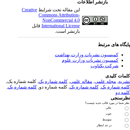
بازنشر اطلاعات
این مقاله تحت شرایط
Creative
Commons Attribution-
NonCommercial 4.0
International License
قابل
بازنشر است.
یگاه های مرتبط
کمیسیون نشریات وزارت بهداشت
کمسیون نشریات وزارت علوم
شرکت یکتاوب
مات کلیدی
ریه
,
مجله علمی
,
مقاله علمی
,
کلمه شماره یک
, کلمه شماره یک,
مه شماره یک
,
کلمه شماره یک
, کلمه شماره دو,
کلمه شماره یک
,
مه دو
رسنجی
 شما در مورد قالب جدید چیست؟
عالی
خوب
متوسط
در حد انتظار