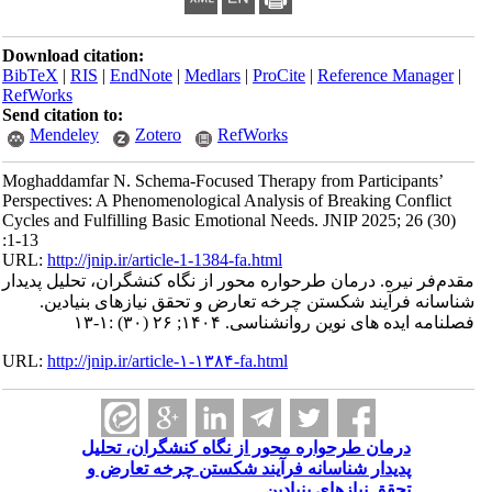
Download citation:
BibTeX
|
RIS
|
EndNote
|
Medlars
|
ProCite
|
Reference Manager
|
RefWorks
Send citation to:
Mendeley
Zotero
RefWorks
Moghaddamfar N. Schema-Focused Therapy from Participants’
Perspectives: A Phenomenological Analysis of Breaking Conflict
Cycles and Fulfilling Basic Emotional Needs. JNIP 2025; 26 (30)
:1-13
URL:
http://jnip.ir/article-1-1384-fa.html
مقدم‌فر نیره. درمان طرحواره محور از نگاه کنشگران، تحلیل پدیدار
شناسانه فرآیند شکستن چرخه تعارض و تحقق نیازهای بنیادین.
فصلنامه ایده های نوین روانشناسی. ۱۴۰۴; ۲۶ (۳۰) :۱-۱۳
URL:
http://jnip.ir/article-۱-۱۳۸۴-fa.html
درمان طرحواره محور از نگاه کنشگران، تحلیل
پدیدار شناسانه فرآیند شکستن چرخه تعارض و
تحقق نیازهای بنیادین