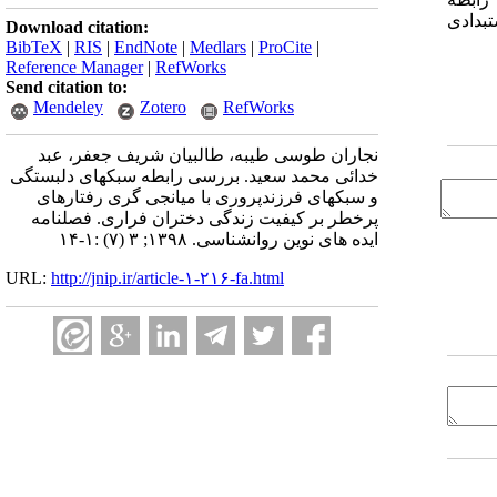
تبدادی
Download citation:
BibTeX
|
RIS
|
EndNote
|
Medlars
|
ProCite
|
Reference Manager
|
RefWorks
Send citation to:
Mendeley
Zotero
RefWorks
نجاران طوسی طیبه، طالبیان شریف جعفر، عبد
خدائی محمد سعید. بررسی رابطه سبکهای دلبستگی
و سبکهای فرزندپروری با میانجی گری رفتارهای
پرخطر بر کیفیت زندگی دختران فراری. فصلنامه
ایده های نوین روانشناسی. ۱۳۹۸; ۳ (۷) :۱-۱۴
URL:
http://jnip.ir/article-۱-۲۱۶-fa.html