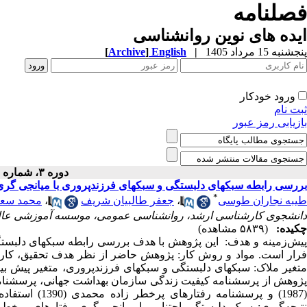
فصلنامه
ایده های نوین روانشناسی
پنجشنبه 15 مرداد 1405
|
English
]
Archive
[
ورود خودکار
ثبت نام
بازیابی رمز عبور
دوره ۳، شماره ۷ - ( ۳-۱۳۹۸ )
بررسی رابطه سبکهای دلبستگی و سبکهای فرزندپروری با میانجی گری
*
طیبه نجاران طوسی
،
جعفر طالبیان شریف
،
محمد سعید
دانشجوی کارشناسی ارشد، روانشناسی عمومی، موسسه آموزشی ع
چکیده:
(۵۸۳۹ مشاهده)
یش‌زمینه و هدف: این پژوهش با هدف
بررسی رابطه سبکهای دلبستگ
رار است.
متغیر ملاک: سبکهای دلبستگی و سبکهای فرزندپروری، متغیر پیش بین 
198) و پرسشنامه رفتارهای پرخطر زاده محمدی (1390) استفاده شده است.
نتیجه‌گیری: سبک دلبستگی اجتنابی با میانجی گری رفتارهای پرخطر 