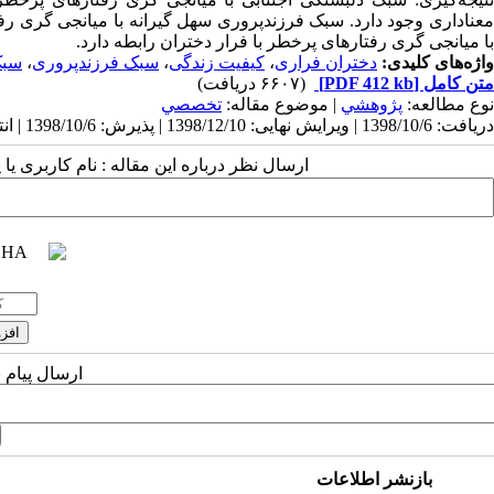
معناداری وجود دارد. سبک فرزندپروری سهل گیرانه با میانجی گری رف
با میانجی گری رفتارهای پرخطر با فرار دختران رابطه دارد.
واژه‌های کلیدی:
دختران فراری
،
کیفیت زندگی
،
سبک فرزندپروری
،
سبک
متن کامل
[PDF 412 kb]
(۶۶۰۷ دریافت)
نوع مطالعه:
پژوهشي
| موضوع مقاله:
تخصصي
دریافت: 1398/10/6 | ویرایش نهایی: 1398/12/10 | پذیرش: 1398/10/6 | انتشار: 1398/10/6
ارسال نظر درباره این مقاله : نام کاربری ی
ارسال پیام 
بازنشر اطلاعات