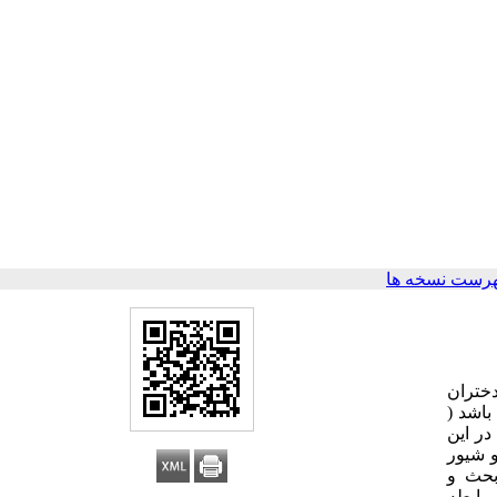
هرست نسخه ها
ختران
از نوع همبستگی بوده و دارای 3 متغیر می باشد (
در این
 دلبستگی هازن و شیور
حث و
 رابطه