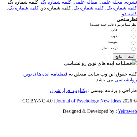
ریه
,
مجله علمی
,
مقاله علمی
,
کلمه شماره یک
, کلمه شماره یک,
مه شماره یک
,
کلمه شماره یک
, کلمه شماره دو,
کلمه شماره یک
,
مه دو
رسنجی
 شما در مورد قالب جدید چیست؟
عالی
خوب
متوسط
در حد انتظار
یه حقوق این وب سایت متعلق به
فصلنامه ایده های نوین
انشناسی
می باشد.
احی و برنامه نویسی :
یکتاوب افزار شرق
Journal of Psychology New Ideas
© 202
Designed & Developed by :
Yektaw