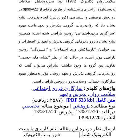
سلامت‌روان (گلدبرگ، 1972) بود. تجزیه‌وتحلیل اطلاعات
به‌دست‌آمده از اجرای پرسشنامه از طریق نرم‌افزار
spss-v22
در
دو بخش توصیفی و استنباطی (کوواریانس) انجام پذیرفت. نتایج
نشان داد که روان‌درمانی گروهی پذیرش و تعهد باعث بهبود
"سازگاری فردی-اجتماعی" زوجین ناراضی شده است،
همچنین
نتایج نشان داد
روان‌درمانی گروهی پذیرش و تعهد بر "اضطراب و
بی خوابی"، "نارساکنش وری اجتماعی" و "افسردگی" زوجین
ناراضی موثر است، در حالی که از نظر "نشانه های جسمی"
تفاوتی بین گروه ها وجود نداشت. بنابراین می‌توان گفت که
روان‌درمانی گروهی پذیرش و تعهد روشی مؤثر به‌منظور بهبود
سازگاری اجتماعی و سلامت روان زوجین ناراضی است.
واژه‌های کلیدی:
سازگاری فردی-اجتماعی
،
سلامت روان
،
پذیرش و تعهد
متن کامل
[PDF 533 kb]
(۲۵۸۷ دریافت)
نوع مطالعه:
پژوهشي
| موضوع مقاله:
تخصصي
دریافت: 1398/12/20 | پذیرش: 1398/12/20 |
انتشار: 1398/12/20
ارسال نظر درباره این مقاله : نام کاربری یا پست
الکترونیک شما: