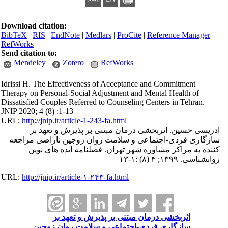
Download citation:
BibTeX
|
RIS
|
EndNote
|
Medlars
|
ProCite
|
Reference Manager
|
RefWorks
Send citation to:
Mendeley
Zotero
RefWorks
Idrissi H. The Effectiveness of Acceptance and Commitment
Therapy on Personal-Social Adjustment and Mental Health of
Dissatisfied Couples Referred to Counseling Centers in Tehran.
JNIP 2020; 4 (8) :1-13
URL:
http://jnip.ir/article-1-243-fa.html
ادریسی حسین. اثربخشی درمان مبتنی بر پذیرش و تعهد بر
سازگاری فردی-اجتماعی و سلامت روان زوجین ناراضی مراجعه
کننده به مراکز مشاوره شهر تهران. فصلنامه ایده های نوین
روانشناسی. ۱۳۹۹; ۴ (۸) :۱-۱۳
URL:
http://jnip.ir/article-۱-۲۴۳-fa.html
اثربخشی درمان مبتنی بر پذیرش و تعهد بر
سازگاری فردی-اجتماعی و سلامت روان زوجین