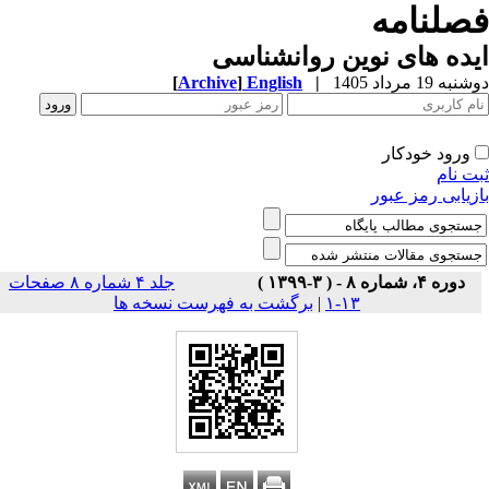
صلنامه
ده های نوین روانشناسی
ه 19 مرداد 1405
|
English
]
Archive
[
ورود خودکار
ت نام
زیابی رمز عبور
دوره ۴، شماره ۸ - ( ۳-۱۳۹۹ )
جلد ۴ شماره ۸ صفحات
۱۳-۱
|
برگشت به فهرست نسخه ها