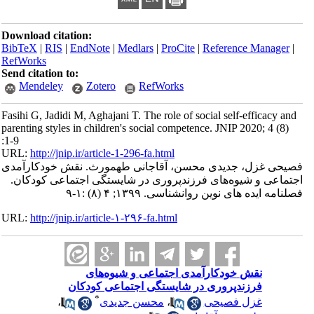
Download citation:
BibTeX
|
RIS
|
EndNote
|
Medlars
|
ProCite
|
Reference Manager
|
RefWorks
Send citation to:
Mendeley
Zotero
RefWorks
Fasihi G, Jadidi M, Aghajani T. The role of social self-efficacy and
parenting styles in children's social competence. JNIP 2020; 4 (8)
:1-9
URL:
http://jnip.ir/article-1-296-fa.html
فصیحی غزل، جدیدی محسن، آقاجانی طهمورث. نقش‎ ‎خودکارآمدی
اجتماعی و شیوه‌های فرزندپروری در شایستگی اجتماعی کودکان.
فصلنامه ایده های نوین روانشناسی. ۱۳۹۹; ۴ (۸) :۱-۹
URL:
http://jnip.ir/article-۱-۲۹۶-fa.html
نقش‎ ‎خودکارآمدی اجتماعی و شیوه‌های
فرزندپروری در شایستگی اجتماعی کودکان
*
غزل فصیحی
،
محسن جدیدی
،