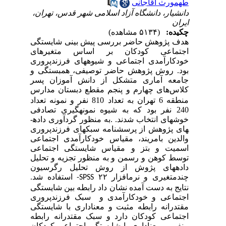
طهمورث آقاجانی
دانشیار، دانشگاه آزاد اسلامی شهر قدس، تهران،
ایران
چکیده:
(۵۱۳۴ مشاهده)
هدف پژوهش حاضر بررسی پیش بینی شایستگی
اجتماعی کودکان بر اساس متغیرهای
خودکارآمدی اجتماعی و شیوه­های فرزندپروری
بود. روش پژوهش حاضر توصیفی، همبستگی و
جامعه آماری متشکل از دانش آموزان پسر
کلاس
های چهارم و پنجم مقطع دبستان مدارس
منطقه 6 تهران به تعداد 810 نفر و نمونه تعداد
240 نفر بود که به شیوه نمونه­گیری تصادفی
خوشه­ای انتخاب شدند. .به منظور گردآوری داده­
های پژوهش از پرسشنامه سبک­های فرزندپروری
والدین بامریند، مقیاس خودکارآمدی اجتماعی
اسمیت و بتز و مقیاس شایستگی اجتماعی
توسط کوهن و رسمن و به منظور تجزیه و تحلیل
داده­های پژوش از روش تحلیل رگرسیون
چندمتغیری و نرم­افزار ۲۲
استفاده شد.
SPSS-
نتایج به دست آمده نشان داد رابطه بین شایستگی
اجتماعی و خودکارآمدی و سبک فرزندپروری
مقتدرانه رابطه مثبت و معناداری با شایستگی
اجتماعی کودکان دارد و سبک مقتدرانه رابطه
منفی و معناداری با شایستگی اجتماعی کودکان