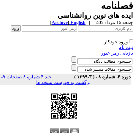
صلنامه
ده های نوین روانشناسی
1 مرداد 1405
|
English
]
Archive
[
ورود خودکار
ت نام
زیابی رمز عبور
ه ۴، شماره ۸ - ( ۳-۱۳۹۹ )
جلد ۴ شماره ۸ صفحات ۹-۱
|
برگشت به فهرست نسخه ها