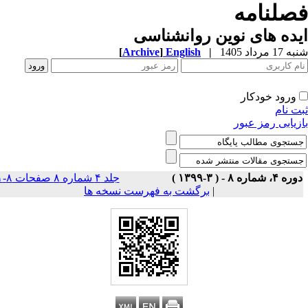
صلنامه
ده های نوین روانشناسی
1 مرداد 1405
|
English
]
Archive
[
ورود خودکار
ت نام
زیابی رمز عبور
ه ۴، شماره ۸ - ( ۳-۱۳۹۹ )
جلد ۴ شماره ۸ صفحات ۸-۱
|
برگشت به فهرست نسخه ها