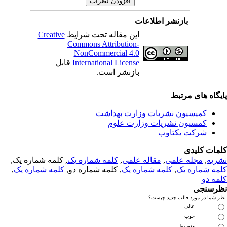
بازنشر اطلاعات
این مقاله تحت شرایط
Creative
Commons Attribution-
NonCommercial 4.0
International License
قابل
بازنشر است.
یگاه های مرتبط
کمیسیون نشریات وزارت بهداشت
کمسیون نشریات وزارت علوم
شرکت یکتاوب
مات کلیدی
ریه
,
مجله علمی
,
مقاله علمی
,
کلمه شماره یک
, کلمه شماره یک,
مه شماره یک
,
کلمه شماره یک
, کلمه شماره دو,
کلمه شماره یک
,
مه دو
رسنجی
 شما در مورد قالب جدید چیست؟
عالی
خوب
متوسط