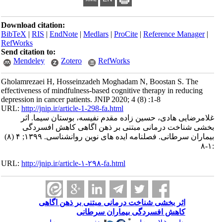
Download citation:
BibTeX
|
RIS
|
EndNote
|
Medlars
|
ProCite
|
Reference Manager
|
RefWorks
Send citation to:
Mendeley
Zotero
RefWorks
Gholamrezaei H, Hosseinzadeh Moghadam N, Boostan S. The
effectiveness of mindfulness-based cognitive therapy in reducing
depression in cancer patients. JNIP 2020; 4 (8) :1-8
URL:
http://jnip.ir/article-1-298-fa.html
غلامرضایی هادی، حسین زاده مقدم نفیسه، بوستان سیما. اثر
بخشی شناخت درمانی مبتنی بر ذهن اگاهی کاهش افسردگی
بیماران سرطانی. فصلنامه ایده های نوین روانشناسی. ۱۳۹۹; ۴ (۸)
:۱-۸
URL:
http://jnip.ir/article-۱-۲۹۸-fa.html
اثر بخشی شناخت درمانی مبتنی بر ذهن اگاهی
کاهش افسردگی بیماران سرطانی
*