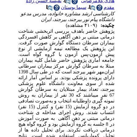
هادی غلامرضایی
،
نفیسه حسین زاده
مقدم
،
سیما بوستان
کارشناسی ارشد مشاوره خانواده، مدرس مدعو
دانشگاه پیام نور بیرجند، بیرجند، ایران
چکیده:
(۴۱۰۹ مشاهده)
پژوهش حاضر باهدف بررسی اثربخشی شناخت
درمانی مبتنی بر ذهن آگاهی بر کاهش افسردگی
بیماران سرطان دستگاه گوارش صورت گرفت.
این پژوهش یک مطالعه نیمه آزمایشی از نوع
پیش آزمون-پس آزمون با گروه گواه است.
جامعه آماری پژوهش حاضر شامل کلیه بیماران
مبتلا به سرطان گوارش مرکز بیماران سرطانی
ایران‌مهر شهر بیرجند است که در طی سال 1398
دارای پرونده پزشکی بودند. بر اساس آمار ارائه
شده از سوی معاونت دانشگاه علوم پزشکی
بیرجند، تعداد بیمار مبتلایان به سرطان گوارش
67 نفر می­باشند که 30 نفر از بیماران به روش
نمونه­ گیری داوطلبانه انتخاب و به‌صورت تصادفی
در دو گروه آزمایش (15 نفر) و کنترل (15 نفر)
انتساب شدند. روش اجرای مداخله ­ی شناخت
درمانی مبتنی بر ذهن­ آگاهی به ‌صورت آموزش
در 8 جلسه به گروه آزمایش بود و گروه گواه هیچ
درمانی دریافت نکردند. برای تحلیل داده ­ها از
تحلیل کوواریانس استفاده شده است. نتایج