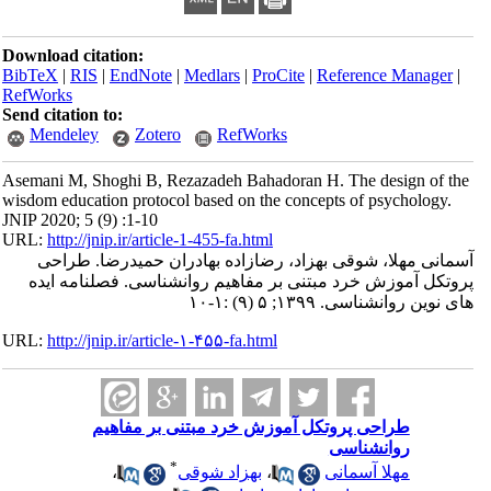
Download citation:
BibTeX
|
RIS
|
EndNote
|
Medlars
|
ProCite
|
Reference Manager
|
RefWorks
Send citation to:
Mendeley
Zotero
RefWorks
Asemani M, Shoghi B, Rezazadeh Bahadoran H. The design of the
wisdom education protocol based on the concepts of psychology.
JNIP 2020; 5 (9) :1-10
URL:
http://jnip.ir/article-1-455-fa.html
آسمانی مهلا، شوقی بهزاد، رضازاده بهادران حمیدرضا. طراحی
پروتکل آموزش خرد مبتنی بر مفاهیم روانشناسی. فصلنامه ایده
های نوین روانشناسی. ۱۳۹۹; ۵ (۹) :۱-۱۰
URL:
http://jnip.ir/article-۱-۴۵۵-fa.html
طراحی پروتکل آموزش خرد مبتنی بر مفاهیم
روانشناسی
*
مهلا آسمانی
،
بهزاد شوقی
،