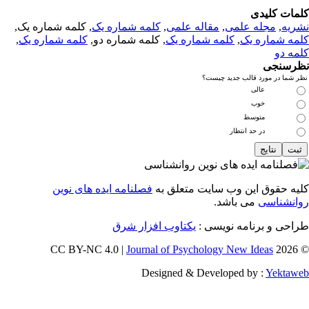
مات کلیدی
ریه
,
مجله علمی
,
مقاله علمی
,
کلمه شماره یک
, کلمه شماره یک,
مه شماره یک
,
کلمه شماره یک
, کلمه شماره دو,
کلمه شماره یک
,
مه دو
رسنجی
 شما در مورد قالب جدید چیست؟
عالی
خوب
متوسط
در حد انتظار
یه حقوق این وب سایت متعلق به
فصلنامه ایده های نوین
انشناسی
می باشد.
احی و برنامه نویسی :
یکتاوب افزار شرق
Journal of Psychology New Ideas
© 202
Designed & Developed by :
Yektaw