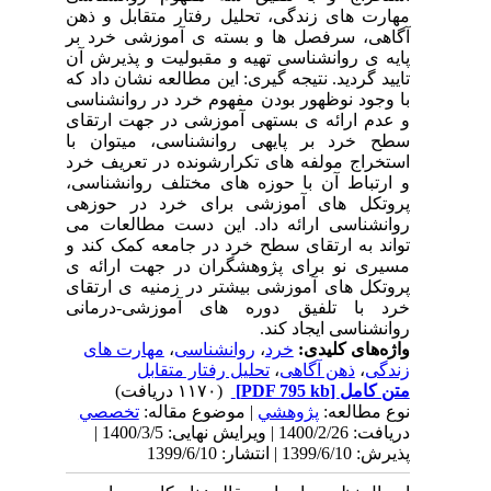
مهارت های زندگی، تحلیل رفتار متقابل و ذهن
آگاهی، سرفصل ها و بسته ی آموزشی خرد بر
پایه ی روانشناسی تهیه و مقبولیت و پذیرش آن
تایید گردید. نتیجه گیری: این مطالعه نشان داد که
با وجود نوظهور بودن مفهوم خرد در روانشناسی
و عدم ارائه ی بستهی آموزشی در جهت ارتقای
سطح خرد بر پایهی روانشناسی، میتوان با
استخراج مولفه های تکرارشونده در تعریف خرد
و ارتباط آن با حوزه های مختلف روانشناسی،
پروتکل های آموزشی برای خرد در حوزهی
روانشناسی ارائه داد. این دست مطالعات می
تواند به ارتقای سطح خرد در جامعه کمک کند و
مسیری نو برای پژوهشگران در جهت ارائه ی
پروتکل های آموزشی بیشتر در زمنیه ی ارتقای
خرد با تلفیق دوره های آموزشی-درمانی
روانشناسی ایجاد کند.
واژه‌های کلیدی:
خرد
،
روانشناسی
،
مهارت های
زندگی
،
ذهن آگاهی
،
تحلیل رفتار متقابل
متن کامل
[PDF 795 kb]
(۱۱۷۰ دریافت)
نوع مطالعه:
پژوهشي
| موضوع مقاله:
تخصصي
دریافت: 1400/2/26 | ویرایش نهایی: 1400/3/5 |
پذیرش: 1399/6/10 | انتشار: 1399/6/10