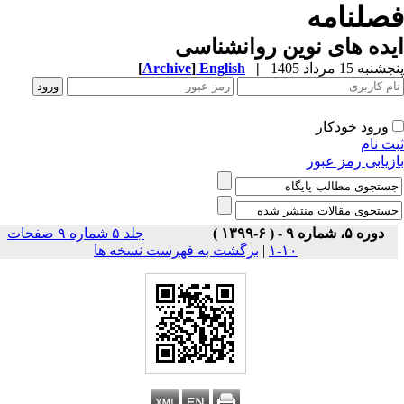
صلنامه
ده های نوین روانشناسی
به 15 مرداد 1405
|
English
]
Archive
[
ورود خودکار
ت نام
زیابی رمز عبور
دوره ۵، شماره ۹ - ( ۶-۱۳۹۹ )
جلد ۵ شماره ۹ صفحات
۱۰-۱
|
برگشت به فهرست نسخه ها