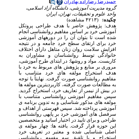
حمیدرضا رضازاده بهادران
گروه مدیریت آموزشی، دانشگاه آزاد اسلامی،
واحد علوم و تحقیقات، تهران، ایران
چکیده:
(۴۲۱۳ مشاهده)
هدف: پژوهش حاضر با هدف طراحی پروتکل
آموزشی خرد بر اساس مفاهیم روانشناسی انجام
شده است تا بتوان آن را در دورههای آموزشی
خرد برای ارتقای سطح خرد جامعه و در نتیجه
افزایش سلامت روان زنان متاهل دارای اختلاف
خانوادگی توسط روانشناسان و مشاوران به
کاربست. مواد و روشها: در ابتدای طرح آموزشی،
مروری بر منابع و پژوهش های مربوط به خرد با
هدف استخراج مولفه های خرد متناسب با
مفاهیم روانشناسی صورت گرفت. نهایتاً با توجه
به مطالعات صورت گرفته، کاربردیترین مولفه ها
در بیش از نیمی از تعاریف خرد، استخراج گردید.
سپس مفاهیم آموزشی روانشناسی متناسب با
مولفه های مذکور شناسایی و به تدوین برنامه ی
آموزشی پرداخته شد. سپس فهرستی از اهداف و
سرفصل های آموزشی خرد بر پایهی روانشناسی
طراحی و برای تایید در اختیار اساتید و متخصصین
این حوزه قرار گرفت. یافته ها: چهار مولفه ی
اصلی شناسایی شده و معتبر در تعریف خرد
استخراج و با تلفیق سه مفهوم روانشناسی