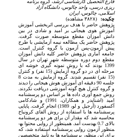
فارغ التحصیل کارشناسی ارشد، گروه برنامه
ریزی درسی، واحد چالوس، دانشگاه آزاد
اسلامی، چالوس، ایران
چکیده:
(۳۸۲۸ مشاهده)
پژوهش حاضر با هدف بررسی اثربخشی آموزش
آموزش هوی هیجانی بر امید و شادی در بین
دانش آموزان مقطع متوسطه صورت گرفت.
پژوهش حاضر یک مطالعه نیمه آزمایشی با طرح
پیش آزمون-پس آزمون با گروه کنترل است.
جامعه آماری پژوهش حاضر کلیه دانش آموزان
مقطع دوم دوره متوسطه شهر تهران در سال
1399 بودند که با روش نمونه گیری خوشه ای
مرحله ای در دو گروه آزمایش (15 نفر) و کنترل
(15 نفر) تقسیم شدند.
گروه آزمایش به مدت 8
جلسه 90 دقیقه ای آموزش هوش هیجانی را دیدند
و گروه کنترل هیچ گونه آموزشی دریافت نکردند.
روش جمع ­آوری داده ­ها بر اساس دو پرسشنامه
امید (اشنایدر و همکاران، 1991) و شادکامی
آکسفورد (آرجیل و لو، 1989) انجام گرفت. پایایی
پرسشنامه­ ها با استفاده از روش آلفای کرونباخ
محاسبه شد که مقدار آن برای هر دو پرسشنامه
بالای 0.7 به­دست آمد. همین­طور از روایی محتوا به­
منظور آزمون روایی پرسشنامه استفاده شد، که
برای این منظور پرسشنامه ­ها به تأیید متخصصین