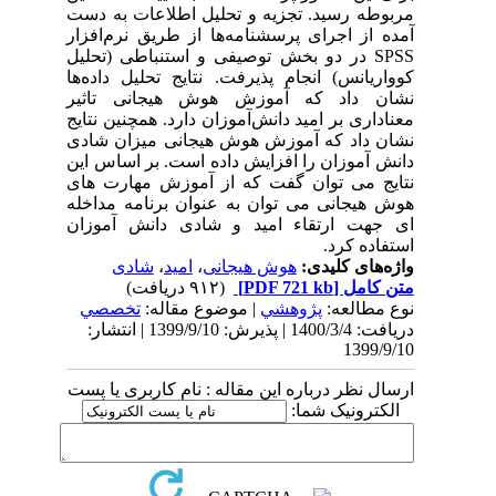
مربوطه رسید. تجزیه ­و­ تحلیل اطلاعات به ­دست
آمده از اجرای پرسشنامه
ها از طریق نرم
افزار
SPSS
در دو بخش توصیفی و استنباطی (تحلیل
کوواریانس) انجام پذیرفت. نتایج تحلیل داده‌ها
نشان داد که آموزش هوش هیجانی تاثیر
معناداری بر امید دانش‌آموزان دارد. همچنین نتایج
نشان داد که آموزش هوش هیجانی میزان شادی
دانش آموزان را افزایش داده است.
بر اساس این
نتایج می توان گفت که از آموزش مهارت های
هوش هیجانی می توان به عنوان برنامه مداخله
ای جهت ارتقاء امید و شادی دانش آموزان
استفاده کرد.
واژه‌های کلیدی:
هوش هیجانی
،
امید
،
شادی
متن کامل
[PDF 721 kb]
(۹۱۲ دریافت)
نوع مطالعه:
پژوهشي
| موضوع مقاله:
تخصصي
دریافت: 1400/3/4 | پذیرش: 1399/9/10 | انتشار:
1399/9/10
ارسال نظر درباره این مقاله : نام کاربری یا پست
الکترونیک شما: