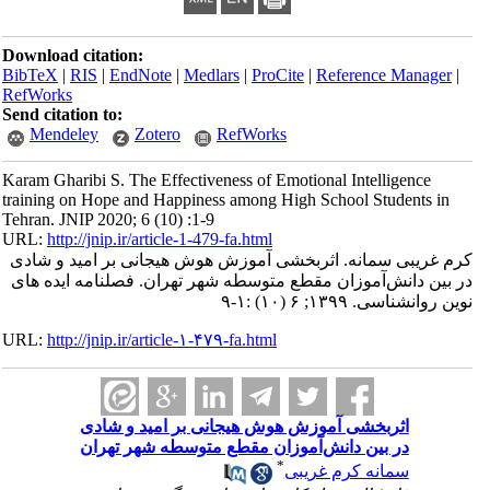
Download citation:
BibTeX
|
RIS
|
EndNote
|
Medlars
|
ProCite
|
Reference Manager
|
RefWorks
Send citation to:
Mendeley
Zotero
RefWorks
Karam Gharibi S. The Effectiveness of Emotional Intelligence
training on Hope and Happiness among High School Students in
Tehran. JNIP 2020; 6 (10) :1-9
URL:
http://jnip.ir/article-1-479-fa.html
کرم غریبی سمانه. اثربخشی آموزش هوش هیجانی بر امید و شادی
در بین دانش‌آموزان مقطع متوسطه شهر تهران. فصلنامه ایده های
نوین روانشناسی. ۱۳۹۹; ۶ (۱۰) :۱-۹
URL:
http://jnip.ir/article-۱-۴۷۹-fa.html
اثربخشی آموزش هوش هیجانی بر امید و شادی
در بین دانش‌آموزان مقطع متوسطه شهر تهران
*
سمانه کرم غریبی