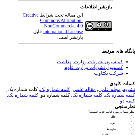
بازنشر اطلاعات
این مقاله تحت شرایط
Creative
Commons Attribution-
NonCommercial 4.0
International License
قابل
بازنشر است.
یگاه های مرتبط
کمیسیون نشریات وزارت بهداشت
کمسیون نشریات وزارت علوم
شرکت یکتاوب
مات کلیدی
ریه
,
مجله علمی
,
مقاله علمی
,
کلمه شماره یک
, کلمه شماره یک,
مه شماره یک
,
کلمه شماره یک
, کلمه شماره دو,
کلمه شماره یک
,
مه دو
رسنجی
 شما در مورد قالب جدید چیست؟
عالی
خوب
متوسط
در حد انتظار