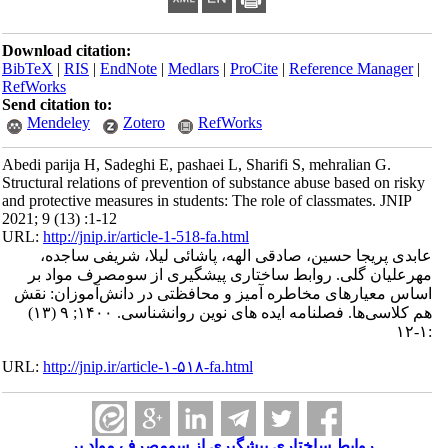
Download citation:
BibTeX
|
RIS
|
EndNote
|
Medlars
|
ProCite
|
Reference Manager
|
RefWorks
Send citation to:
Mendeley
Zotero
RefWorks
Abedi parija H, Sadeghi E, pashaei L, Sharifi S, mehralian G.
Structural relations of prevention of substance abuse based on risky
and protective measures in students: The role of classmates. JNIP
2021; 9 (13) :1-12
URL:
http://jnip.ir/article-1-518-fa.html
عابدی پریجا حسین، صادقی الهه، پاشائی لیلا، شریفی ساجده،
مهرعلیان گلی. روابط ساختاری پیشگیری از سومصرف مواد بر
اساس معیارهای مخاطره آمیز و محافظتی در دانش‌آموزان: نقش
هم کلاسی‌ها. فصلنامه ایده های نوین روانشناسی. ۱۴۰۰; ۹ (۱۳)
:۱-۱۲
URL:
http://jnip.ir/article-۱-۵۱۸-fa.html
روابط ساختاری پیشگیری از سومصرف مواد بر