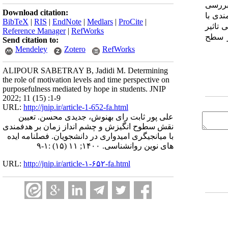
اخ بررسی
Download citation:
ندی با
BibTeX
|
RIS
|
EndNote
|
Medlars
|
ProCite
|
 تاثیر
Reference Manager
|
RefWorks
در سطح
Send citation to:
Mendeley
Zotero
RefWorks
ALIPOUR SABETRAY B, Jadidi M. Determining
the role of motivation levels and time perspective on
purposefulness mediated by hope in students. JNIP
2022; 11 (15) :1-9
URL:
http://jnip.ir/article-1-652-fa.html
علی پور ثابت رای بهنوش، جدیدی محسن. تعیین
نقش سطوح انگیزش و چشم انداز زمان بر هدفمندی
با میانجیگری امیدواری در دانشجویان. فصلنامه ایده
های نوین روانشناسی. ۱۴۰۰; ۱۱ (۱۵) :۱-۹
URL:
http://jnip.ir/article-۱-۶۵۲-fa.html