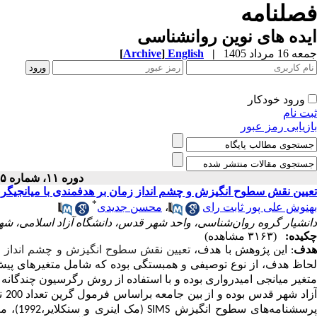
فصلنامه
ایده های نوین روانشناسی
جمعه 16 مرداد 1405
|
English
]
Archive
[
ورود خودکار
ثبت نام
بازیابی رمز عبور
دوره ۱۱، شماره ۱۵ - ( ۱۲-۱۴۰۰ )
تعیین نقش سطوح انگیزش و چشم انداز زمان بر هدفمندی با میانجیگری
*
بهنوش علی پور ثابت رای
،
محسن جدیدی
دانشیار گروه روان‌شناسی، واحد شهر قدس، دانشگاه آزاد اسلامی، شه
چکیده:
(۳۱۶۳ مشاهده)
دف
:
این پژوهش با هدف،
تعیین نقش سطوح انگیزش و چشم انداز زم
حاظ هدف،
از نوع توصیفی و همبستگی بوده که شامل متغیرهای پیش
متغیر میانجی امیدرواری بوده و با استفاده از روش رگرسیون چندگانه ب
آز
رسشنامه‌های سطوح انگیزش
SIMS
(مک اینری و سنکلایر،1992)، معنا درزندگی