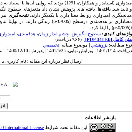
میدواری (اسنایدر و همکاران، 1991) بودند که 
 تایید شد.
یافته‌ها
: یافته­ های پژوهش نشان داد متغیزهای سطوح انگیز
یانجیگری امیدواری روابط معنا داری با یکدیگر دارند.
نتیجه‌گیری
:
هر 
عناداری بر هدفمندی درسطح
(005
/
0
p<
)
زندگی دارند. در نهایتا ن
((005
/
0
p<
)
را ایفا کرد.
واژه‌های کلیدی:
سطوح انگیزش
،
چشم انداز زمان
،
هدفمندی
،
امیدواری
متن کامل
[PDF 341 kb]
(۹۶۶ دریافت)
نوع مطالعه:
پژوهشي
| موضوع مقاله:
تخصصي
دریافت: 1401/1/14 | ویرایش نهایی: 1401/5/25 | پذیرش: 1400/12/10 | انتشار: 1400/12/10
ارسال نظر درباره این مقاله : نام کاربری ی
بازنشر اطلاعات
این مقاله تحت شرایط
 International License