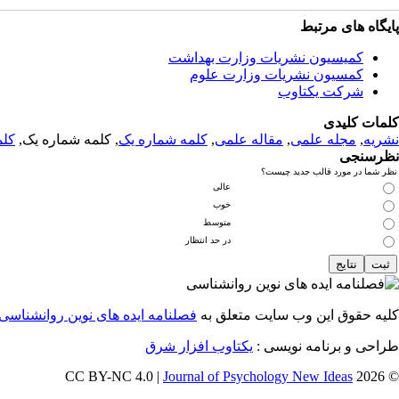
پایگاه های مرتبط
کمیسیون نشریات وزارت بهداشت
کمسیون نشریات وزارت علوم
شرکت یکتاوب
کلمات کلیدی
نشریه
,
مجله علمی
,
مقاله علمی
,
کلمه شماره یک
, کلمه شماره یک,
کلم
نظرسنجی
نظر شما در مورد قالب جدید چیست؟
عالی
خوب
متوسط
در حد انتظار
کلیه حقوق این وب سایت متعلق به
فصلنامه ایده های نوین روانشناسی
طراحی و برنامه نویسی :
یکتاوب افزار شرق
Journal of Psychology New Ideas
© 2026 CC BY-NC 4.0 |