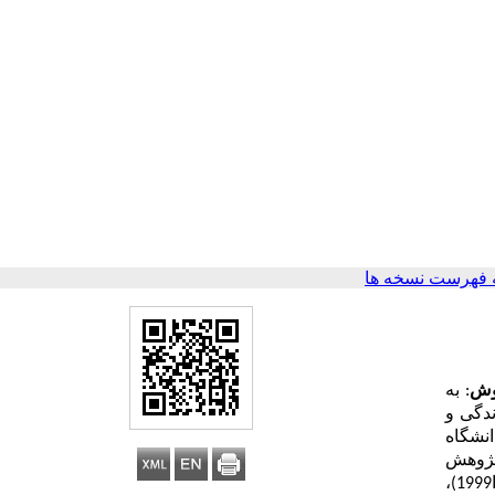
 فهرست نسخه ها
ش
:
به
دگی و
انشگاه
ابزار پژوهش
(استگر، 2010)، چشم انداز زمان (زیمباردو وبوید،ا1999)،