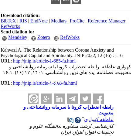
Download citation:
BibTeX
|
RIS
|
EndNote
|
Medlars
|
ProCite
|
Reference Manager
|
RefWorks
Send citation to:
Mendeley
Zotero
RefWorks
Kahvazi A. The Relationship between Corona Anxiety and
Psychological Capital and Spirituality. JNIP 2022; 12 (16) :1-16
URL:
http://jnip.ir/article-1-685-fa.html
کهوازی عاطفه. رابطه اضطراب کرونا با سرمایه روانشناختی و
معنویت. فصلنامه ایده های نوین روانشناسی. ۱۴۰۱; ۱۲ (۱۶) :۱-۱۶
URL:
http://jnip.ir/article-۱-۶۸۵-fa.html
رابطه اضطراب کرونا با سرمایه روانشناختی و
معنویت
*
عاطفه کهوازی
کارشناسی ارشد، مشاوره ،دانشگاه علوم و
تحقیقات اهواز، اهواز، ایران