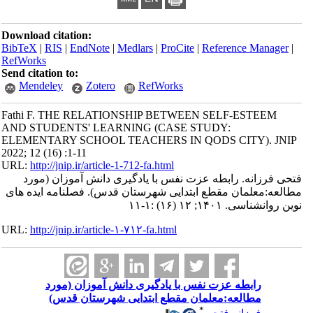
Download citation:
BibTeX
|
RIS
|
EndNote
|
Medlars
|
ProCite
|
Reference Manager
|
RefWorks
Send citation to:
Mendeley
Zotero
RefWorks
Fathi F. THE RELATIONSHIP BETWEEN SELF-ESTEEM
AND STUDENTS' LEARNING (CASE STUDY:
ELEMENTARY SCHOOL TEACHERS IN QODS CITY). JNIP
2022; 12 (16) :1-11
URL:
http://jnip.ir/article-1-712-fa.html
فتحی فرزانه. رابطه عزت نفس با یادگیری دانش آموزان (مورد
مطالعه:معلمان مقطع ابتدایی شهرستان قدس). فصلنامه ایده های
نوین روانشناسی. ۱۴۰۱; ۱۲ (۱۶) :۱-۱۱
URL:
http://jnip.ir/article-۱-۷۱۲-fa.html
رابطه عزت نفس با یادگیری دانش آموزان (مورد
مطالعه:معلمان مقطع ابتدایی شهرستان قدس)
*