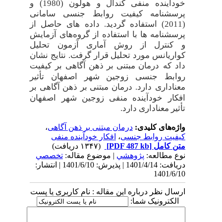
خودآینده منفی کندال و هولون (1980) و
پرسشنامه کیفیت روابط جنسی سامانی
(2011) استفاده گردید. داده های حاصل از
پرسشنامه ها با استفاده از گروه‌های آزمایش
و کنترل از روش آماری آزمون تحلیل
کواریانس مورد تحلیل قرار گرفت. نتایج نشان
داد که درمان
مبتنی
بر
ذهن
آگاهی
بر کیفیت
روابط جنسی زوجین شهر اصفهان تأثیر
معناداری دارد. درمان
مبتنی
بر
ذهن
آگاهی
بر
افکار خودآینده منفی زوجین شهر اصفهان
تأثیر معناداری دارد.
واژه‌های کلیدی:
درمان مبتنی بر ذهن آگاهی
،
کیفیت روابط جنسی
،
افکار خودآینده منفی
متن کامل
[PDF 487 kb]
(۱۳۴۷ دریافت)
نوع مطالعه:
پژوهشي
| موضوع مقاله:
تخصصي
دریافت: 1401/4/14 | پذیرش: 1401/6/10 | انتشار:
1401/6/10
ارسال نظر درباره این مقاله : نام کاربری یا پست
الکترونیک شما: