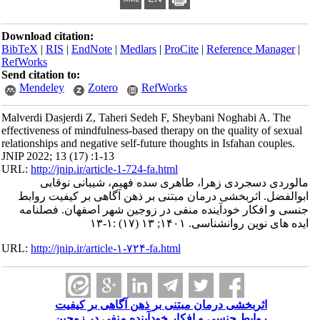
Download citation:
BibTeX
|
RIS
|
EndNote
|
Medlars
|
ProCite
|
Reference Manager
|
RefWorks
Send citation to:
Mendeley
Zotero
RefWorks
Malverdi Dasjerdi Z, Taheri Sedeh F, Sheybani Noghabi A. The
effectiveness of mindfulness-based therapy on the quality of sexual
relationships and negative self-future thoughts in Isfahan couples.
JNIP 2022; 13 (17) :1-13
URL:
http://jnip.ir/article-1-724-fa.html
مالوردی دسجردی زهرا، طاهری سده فهیم، شیبانی نوقابی
ابوالفضل. اثربخشی درمان مبتنی بر ذهن آگاهی بر کیفیت روابط
جنسی و افکار خودآینده منفی در زوجین شهر اصفهان. فصلنامه
ایده های نوین روانشناسی. ۱۴۰۱; ۱۳ (۱۷) :۱-۱۳
URL:
http://jnip.ir/article-۱-۷۲۴-fa.html
اثربخشی درمان مبتنی بر ذهن آگاهی بر کیفیت
روابط جنسی و افکار خودآینده منفی در زوجین