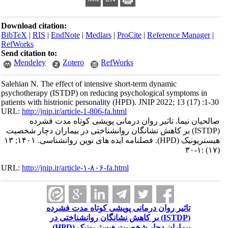
Download citation:
BibTeX
|
RIS
|
EndNote
|
Medlars
|
ProCite
|
Reference Manager
|
RefWorks
Send citation to:
Mendeley
Zotero
RefWorks
Salehian N. The effect of intensive short-term dynamic
psychotherapy (ISTDP) on reducing psychological symptoms in
patients with histrionic personality (HPD). JNIP 2022; 13 (17) :1-30
URL:
http://jnip.ir/article-1-806-fa.html
صالحیان نیما. تاثیر روان درمانی پویشی کوتاه مدت فشرده
(ISTDP) بر کاهش نشانگان روانشناختی در بیماران دچار شخصیت
هیستریونیک (HPD). فصلنامه ایده های نوین روانشناسی. ۱۴۰۱; ۱۳
(۱۷) :۱-۳۰
URL:
http://jnip.ir/article-۱-۸۰۶-fa.html
تاثیر روان درمانی پویشی کوتاه مدت فشرده
(ISTDP) بر کاهش نشانگان روانشناختی در
بیماران دچار شخصیت هیستریونیک (HPD)