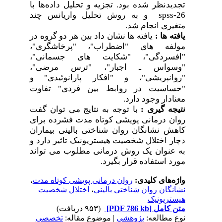
تجدیدنظر شده بود. تجزیه و تحلیل داده‌ها با
spss-26
و به روش تحلیل واریانس چند
متغیری انجام شد.
یافته ها :
یافته ها نشان داد بین هر دو گروه در
مولفه های "اضطراب"، "پرخاشگری"،
"افسردگی"، "شکایت های جسمانی"،
"وسواس ـ اجبار"، "ترس مرضی"،
"روانپریشی"، و "افکار پارانوئیدی"
و
"حساسیت در روابط بین فردی" تفاوت
معنادار وجود دارد.
نتیجه گیری :
با توجه به نتایج می توان گفت
روان درمانی پویشی کوتاه مدت فشرده برای
کاهش نشانگان روان شناختی بالینی بیماران
دچار اختلال شخصیت هیستریونیک تاثیر دارد و
به عنوان یک روش درمانی مطلوب می تواند
مورد استفاده قرار بگیرد.
واژه‌های کلیدی:
روان درمانی پویشی کوتاه مدت
،
نشانگان روان شناختی بالینی
،
اختلال شخصیت
هیستریونیک
متن کامل
[PDF 786 kb]
(۹۵۳ دریافت)
نوع مطالعه:
پژوهشي
| موضوع مقاله:
تخصصي