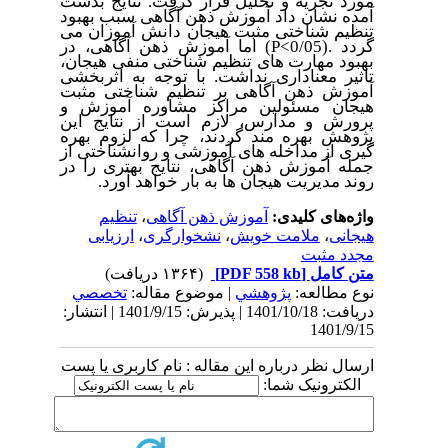
مورد تجزیه و تحلیل قرار گرفت. نتایج بدست
آمده نشان داد آموزش ذهن آگاهی سبب بهبود
تنظیم شناختی مثبت هیجان دانش آموزان می
گردد
(P<0/05).
اما آموزش ذهن آگاهی، در
بهبود مهارت های تنظیم شناختی منفی هیجان،
تاثیر معناداری نداشت. با توجه به اثربخشی
آموزش ذهن آگاهی بر تنظیم شناختی مثبت
هیجان مسئولین مراکز مشاوره آموزش و
پرورش و مدارس، لازم است از نتایج این
پژوهش بهره مند گردند، چرا که لزوم بهره
گیری از مداخله های آموزشی و روانشناختی از
جمله آموزش ذهن آگاهی، نتایج بهتری را در
روند مدیریت هیجان ها به بار خواهد آورد
.
واژه‌های کلیدی:
آموزش ذهن آگاهی
،
تنظیم
هیجانی
،
ملامت خویش
،
نشخوارگری
،
ارزیابی
مجدد مثبت
متن کامل
[PDF 558 kb]
(۱۳۶۴ دریافت)
نوع مطالعه:
پژوهشي
| موضوع مقاله:
تخصصي
دریافت: 1401/10/18 | پذیرش: 1401/9/15 | انتشار:
1401/9/15
ارسال نظر درباره این مقاله : نام کاربری یا پست
الکترونیک شما: