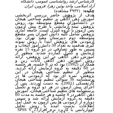
کارشناس ارشد روانشناسی عمومی، دانشگاه
آزاد اسلامی، واحد بوئین زهرا، قزوین، ایران
چکیده:
(۳۹۳۲ مشاهده)
هدف از پژوهش حاضر بررسی اثربخشی
آموزش ذهن آگاهی بر تنظیم شناختی هیجان
در دانشآموزان مقطع متوسطه بود. روش
پژوهش نیمه آزمایشی با طرح پیش آزمون
پس آزمون با گروه کنترل است. جامعه آماری
پژوهش شامل کلیه دانش آموزان پسر مقطع
متوسطه دوم دبیرستان مفید تهران بود.
آزمودنی های پژوهش ابتدا با روش نمونه
گیری هدفمند به تعداد 30 دانش آموز انتخاب و
سپس به طور تصادفی در دو گروه 15 نفره
آزمایش و کنترل گمارده شدند. منظور از
آموزش ذهن آگاهی در این پژوهش، ارائه
روش آموزش ذهن آگاهی کابات زین و
همکاران (1992) بود که در 8 جلسه، هر جلسه
در 60 دقیقه به گروه آزمایش ارائه گردید.
منظور از تنظیم شناختی هیجان در این
پژوهش، نمره ای بود که آزمودنی ها در
پرسشنامه 36 سوالی تنظیم شناختی هیجان
گارنفسکی (2001)، به دست آوردند. پس از
اجرای پیش آزمون در هر دو گروه و تکمیل
پرسشنامه های تنظیم شناختی هیجان، آموزش
ذهن آگاهی در 8 جلسه و هر جلسه به مدت 60
دقیقه به گروه آزمایش ارائه شد و سپس
دوباره از آزمودنی ها پس آزمون به عمل آمد.
اطلاعات بدست آمده با روش تحلیل
کوواریانس با کاربرد نرم افزار
SPSS V_23