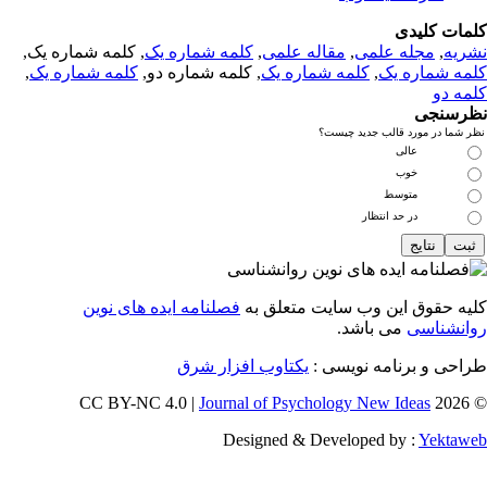
مات کلیدی
ریه
,
مجله علمی
,
مقاله علمی
,
کلمه شماره یک
, کلمه شماره یک,
مه شماره یک
,
کلمه شماره یک
, کلمه شماره دو,
کلمه شماره یک
,
مه دو
رسنجی
 شما در مورد قالب جدید چیست؟
عالی
خوب
متوسط
در حد انتظار
یه حقوق این وب سایت متعلق به
فصلنامه ایده های نوین
انشناسی
می باشد.
احی و برنامه نویسی :
یکتاوب افزار شرق
Journal of Psychology New Ideas
© 202
Designed & Developed by :
Yektaw