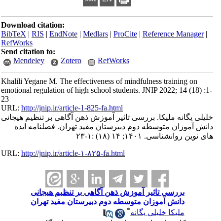
Download citation:
BibTeX
|
RIS
|
EndNote
|
Medlars
|
ProCite
|
Reference Manager
|
RefWorks
Send citation to:
Mendeley
Zotero
RefWorks
Khalili Yegane M. The effectiveness of mindfulness training on
emotional regulation of high school students. JNIP 2022; 14 (18) :1-
23
URL:
http://jnip.ir/article-1-825-fa.html
خلیلی یگانه ملیکا. بررسی تاثیر آموزش ذهن آگاهی بر تنظیم هیجانی
دانش آموزان متوسطه دوم دبیرستان مفید تهران. فصلنامه ایده
های نوین روانشناسی. ۱۴۰۱; ۱۴ (۱۸) :۱-۲۳
URL:
http://jnip.ir/article-۱-۸۲۵-fa.html
بررسی تاثیر آموزش ذهن آگاهی بر تنظیم هیجانی
دانش آموزان متوسطه دوم دبیرستان مفید تهران
*
ملیکا خلیلی یگانه