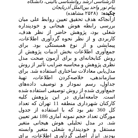
کارشناسی ارشد روانشناسی بالینی، دانشگاه
پیام نور واحد بین‌الملل آذربایجان
چکیده:
(۲۵۲۸ مشاهده)
ازآنجاکه هدف تحقیق تعیین روابط علی میان
بررسی رابطه هوش هیجانی و خودپنداره
شغلی بود، پژوهش حاضر از نظر هدف،
کاربردی و از نظر نحوه گردآوری اطلاعات،
پیمایشی و از نوع همبستگی بود. برای
جمع‌آوری اطلاعات بخش ادبیات پژوهش از
روش کتابخانه‌ای و برای آزمون صحت مدل
نظری پژوهش و محاسبه ضرایب تأثیر از روش
مدل‌یابی معادلات ساختاری استفاده شد. برای
سازماندهی، خلاصه‌کردن اطلاعات، تهیۀ
جداول، رسم نمودار و توصیف داده‌های
جمع‌آوری شده از روش توصیفی استفاده شده
است. جامعه‌آماری در این پژوهش
کلیه
کارکنان شهرداری منطقه 11 تهران که تعداد
کل 360 نفر بود
که با استفاده از جدول
مورگان تعداد حجم نمونه آماری 186 نفر تعیین
شد. در مدل تحلیلی هوش هیجانی متغیر
مستقل و خودپنداره شغلی متغیر وابسته
بودند. ابزار اصلی گردآوری اطلاعات،
برای