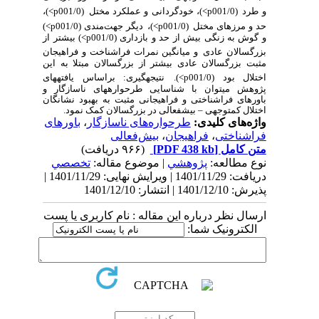
و طرد
(
/0
001
p
<
)
،
خودگردانی و عملکرد مختل
(
/0
001
p
<
)
،
حد و مرزهای مختل
(
/0
001
p
<
)
،
دیگر جهت‌مندی
(
/0
001
p
<
)
و
گوش به زنگی بیش از حد و بازداری
(
/0
001
p
<
)
بیشتر از
بزرگسالان عادی
و میانگین نمرات فراشناخت و فراهیجان
مثبت بزرگسالان عادی
بیشتر از بزرگسالان مبتلا به
این
اختلال
بود
(
/0
001
p
<
)
.
نتیجه­گیری:
براساس یافته­های
پژوهش
می­توان با شناسایی طرحواره­های ناسازگار و
باورهای فراشناختی و فراهیجانی مثبت
به بهبود نشانگان
اختلال کم­توجهی
–
بیش­فعالی
د
ر بزرگسالان کمک نمود
.
واژه‌های کلیدی:
طرحواره‌های ناسازگار
،
باورهای
فراشناختی
،
فراهیجان
،
بیش‌فعالی
متن کامل
[PDF 438 kb]
(۹۶۶ دریافت)
نوع مطالعه:
پژوهشي
| موضوع مقاله:
تخصصي
دریافت: 1401/11/29 | ویرایش نهایی: 1401/11/29 |
پذیرش: 1401/12/10 | انتشار: 1401/12/10
ارسال نظر درباره این مقاله : نام کاربری یا پست
الکترونیک شما: