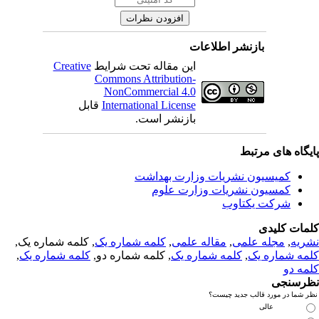
بازنشر اطلاعات
این مقاله تحت شرایط
Creative
Commons Attribution-
NonCommercial 4.0
International License
قابل
بازنشر است.
یگاه های مرتبط
کمیسیون نشریات وزارت بهداشت
کمسیون نشریات وزارت علوم
شرکت یکتاوب
مات کلیدی
ریه
,
مجله علمی
,
مقاله علمی
,
کلمه شماره یک
, کلمه شماره یک,
مه شماره یک
,
کلمه شماره یک
, کلمه شماره دو,
کلمه شماره یک
,
مه دو
رسنجی
 شما در مورد قالب جدید چیست؟
عالی