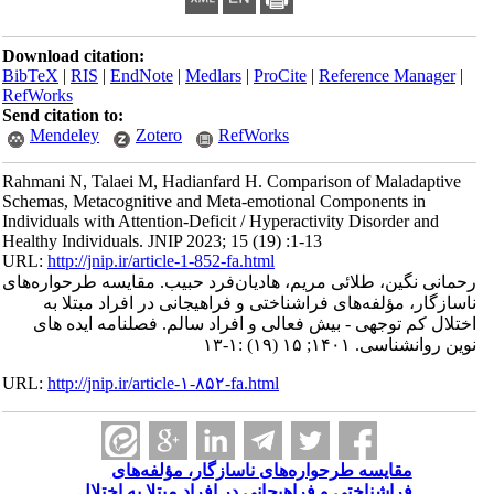
Download citation:
BibTeX
|
RIS
|
EndNote
|
Medlars
|
ProCite
|
Reference Manager
|
RefWorks
Send citation to:
Mendeley
Zotero
RefWorks
Rahmani N, Talaei M, Hadianfard H. Comparison of Maladaptive
Schemas, Metacognitive and Meta-emotional Components in
Individuals with Attention-Deficit / Hyperactivity Disorder and
Healthy Individuals. JNIP 2023; 15 (19) :1-13
URL:
http://jnip.ir/article-1-852-fa.html
رحمانی نگین، طلائی مریم، هادیان‌فرد حبیب. مقایسه طرحواره‌های
ناسازگار، مؤلفه‌های فراشناختی و فراهیجانی در افراد مبتلا به
اختلال کم توجهی - بیش فعالی و افراد سالم. فصلنامه ایده های
نوین روانشناسی. ۱۴۰۱; ۱۵ (۱۹) :۱-۱۳
URL:
http://jnip.ir/article-۱-۸۵۲-fa.html
مقایسه طرحواره‌های ناسازگار، مؤلفه‌های
فراشناختی و فراهیجانی در افراد مبتلا به اختلال