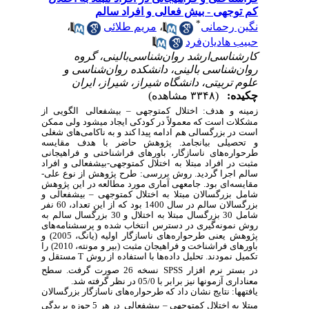
کم توجهی - بیش فعالی و افراد سالم
*
نگین رحمانی
،
مریم طلائی
،
حبیب هادیان‌فرد
کارشناسی‌ارشد روان‌شناسی‌بالینی، گروه
روان‌شناسی بالینی، دانشکده روان‌شناسی و
علوم تربیتی، دانشگاه شیراز، شیراز، ایران
چکیده:
(۳۳۴۸ مشاهده)
زمینه و هدف
: اختلال کم­توجهی
–
بیش­فعالی
الگویی از
مشکلات است که
معمولاً در کودکی ایجاد می­شود ولی ممکن
است در بزرگسالی هم ادامه پیدا کند و به ناکامی
های
شغلی
و تحصیلی بیانجامد. پژوهش حاضر با هدف مقایسه
طرحواره‌های ناسازگار، باورهای فراشناختی و فراهیجانی
مثبت در افراد مبتلا به اختلال کم­توجهی-بیش­فعالی و افراد
سالم اجرا گردید.
روش بررسی
: طرح پژوهش از نوع علی-
مقایسه‌ای بود. جامعه­ی آماری مورد مطالعه در این پژوهش
شامل بزرگسالان مبتلا به اختلال کم­توجهی
–
بیش­فعالی
و
بزرگسالان سالم در سال 1400 بود که از این تعداد، 60 نفر
شامل 30 بزرگسال مبتلا به اختلال و 30 بزرگسال سالم به
روش نمونه‌گیری در دسترس انتخاب شده و پرسشنامه‌های
پژوهش یعنی طرحواره‌های ناسازگار اولیه (یانگ، 2005) و
باورهای فراشناخت و فراهیجان مثبت (بیر و مونته، 2010)
را
تکمیل نمودند
. تحلیل داده‌‌ها با استفاده از روش
T
مستقل و
در بستر نرم افزار
SPSS
نسخه 26 صورت گرفت.
سطح
معناداری آزمون­ها نیز برابر با
05/0 در نظر گرفته شد.
یافته­ها:
نتایج نشان داد که
طرحواره‌های ناسازگار بزرگسالان
مبتلا به اختلال کم­توجهی
–
بیش­فعالی
در هر 5 حوزه
بریدگی