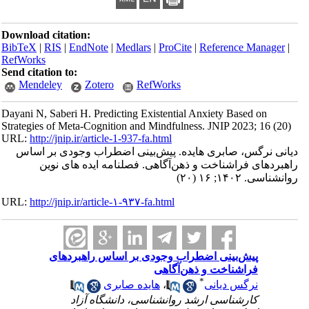
Download citation:
BibTeX
|
RIS
|
EndNote
|
Medlars
|
ProCite
|
Reference Manager
|
RefWorks
Send citation to:
Mendeley
Zotero
RefWorks
Dayani N, Saberi H. Predicting Existential Anxiety Based on
Strategies of Meta-Cognition and Mindfulness. JNIP 2023; 16 (20)
URL:
http://jnip.ir/article-1-937-fa.html
دیانی نرگس، صابری هایده. پیش‌بینی اضطراب وجودی بر اساس
راهبردهای فراشناخت و ذهن‌آگاهی. فصلنامه ایده های نوین
روانشناسی. ۱۴۰۲; ۱۶ (۲۰)
URL:
http://jnip.ir/article-۱-۹۳۷-fa.html
پیش‌بینی اضطراب وجودی بر اساس راهبردهای
فراشناخت و ذهن‌آگاهی
*
نرگس دیانی
،
هایده صابری
کارشناسی ارشد روانشناسی، دانشگاه آزاد