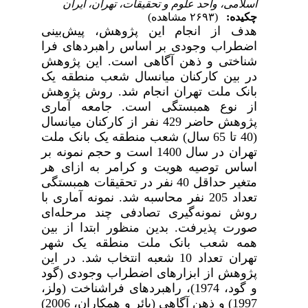
اسلامی، واحد علوم و تحقیقات، تهران، ایران
چکیده:
(۲۶۹۳ مشاهده)
هدف از انجام این پژوهش، پیش‌بینی
اضطراب وجودی بر اساس راهبردهای فرا
شناختی و ذهن آگاهی است. این پژوهش
در بین کارکنان میانسال شعب منطقه یک
بانک ملت تهران انجام شد. روش پژوهش
از نوع همبستگی است.
جامعه آماری
پژوهش حاضر 429 نفر از کارکنان میانسال
(40 تا 65 سال) شعب منطقه یک بانک ملت
تهران در سال 1400 است و حجم نمونه بر
اساس توصیه هویت و کرامر به ازای هر
متغیر حداقل 40 نفر در تحقیقات همبستگی
تعداد 205 نفر محاسبه شد
.
نمونه آماری با
روش نمونه‌گیری تصادفی چند مرحله‌ای
صورت پذیرفت. بدین منظور ابتدا از بین
همه شعب بانک ملت منطقه یک شهر
تهران تعداد 10 شعبه انتخاب شد. در این
پژوهش از ابزارهای اضطراب وجودی (گود
و گود، 1974)، راهبردهای فراشناخت (ولز،
1997) و ذهن آگاهی (بائر و همکاران، 2006)