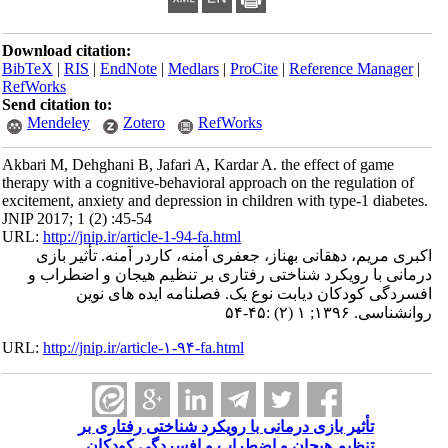
Download citation:
BibTeX
|
RIS
|
EndNote
|
Medlars
|
ProCite
|
Reference Manager
|
RefWorks
Send citation to:
Mendeley
Zotero
RefWorks
Akbari M, Dehghani B, Jafari A, Kardar A. the effect of game
therapy with a cognitive-behavioral approach on the regulation of
excitement, anxiety and depression in children with type-1 diabetes.
JNIP 2017; 1 (2) :45-54
URL:
http://jnip.ir/article-1-94-fa.html
اکبری مریم، دهقانی بهناز، جعفری آمنه، کاردر آمنه. تأثیر بازی
درمانی با رویکرد شناختی رفتاری بر تنظیم هیجان و اضطراب و
افسردگی کودکان دیابت نوع یک. فصلنامه ایده های نوین
روانشناسی. ۱۳۹۶; ۱ (۲) :۴۵-۵۴
URL:
http://jnip.ir/article-۱-۹۴-fa.html
تأثیر بازی درمانی با رویکرد شناختی رفتاری بر
تنظیم هیجان و اضطراب و افسردگی کودکان