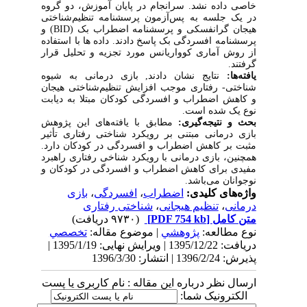
خاصی داده نشد. سرانجام در پایان آموزش، دو گروه
در یک جلسه به پس‌آزمون پرسشنامه تنظیم‌شناختی
هیجان گرانفسکی و پرسشنامه اضطراب بک (
BID
) و
پرسشنامه افسردگی بک پاسخ دادند. داده ها با استفاده
از روش آماری کوواریانس مورد تجزیه و تحلیل قرار
گرفتند.
یافته‌ها:
نتایج نشان دادند, بازی درمانی به شیوه
شناختی- رفتاری موجب افزایش تنظیم‌شناختی هیجان
و کاهش اضطراب و افسردگی کودکان مبتلا به دیابت
نوع یک شده است.
بحث و نتیجه‌گیری:
مطابق با یافته‌های این پژوهش
بازی درمانی مبتنی بر رویکرد شناختی رفتاری تأثیر
مثبت بر کاهش اضطراب و افسردگی در کودکان دارد.
همچنین، بازی درمانی با رویکرد شناخی رفتاری راهبرد
مفیدی برای کاهش اضطراب و افسردگی در کودکان و
نوجوانان می‌باشد.
واژه‌های کلیدی:
اضطراب
،
افسردگی
،
بازی
درمانی
،
تنظیم هیجانی
،
شناختی رفتاری
متن کامل
[PDF 754 kb]
(۹۷۳۰ دریافت)
نوع مطالعه:
پژوهشي
| موضوع مقاله:
تخصصي
دریافت: 1395/12/22 | ویرایش نهایی: 1395/1/19 |
پذیرش: 1396/2/24 | انتشار: 1396/3/30
ارسال نظر درباره این مقاله : نام کاربری یا پست
الکترونیک شما: