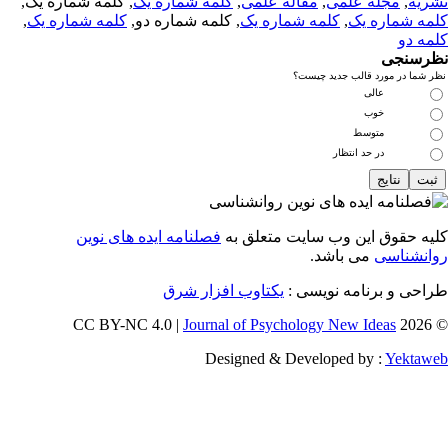
ریه
,
مجله علمی
,
مقاله علمی
,
کلمه شماره یک
, کلمه شماره یک,
مه شماره یک
,
کلمه شماره یک
, کلمه شماره دو,
کلمه شماره یک
,
مه دو
رسنجی
 شما در مورد قالب جدید چیست؟
عالی
خوب
متوسط
در حد انتظار
یه حقوق این وب سایت متعلق به
فصلنامه ایده های نوین
انشناسی
می باشد.
احی و برنامه نویسی :
یکتاوب افزار شرق
Journal of Psychology New Ideas
© 202
Designed & Developed by :
Yektaw