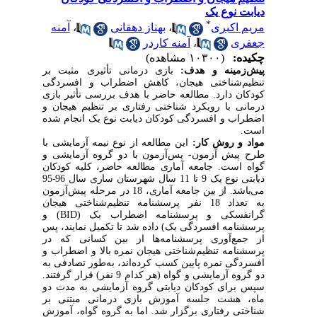
دیابت نوع یک
*
مریم اکبری
،
بهناز دهقانی
،
آمنه
جعفری
،
آمنه کاردر
چکیده:
(۱۰۳۰۰ مشاهده)
پیش‌زمینه و هدف:
ب
ازی درمانی تأثیری مثبت بر
تنظیم‌شناختی هیجان، کاهش اضطراب و افسردگی
کودکان دارد. مطالعه حاضر با هدف بررسی تأثیر بازی
درمانی با رویکرد شناختی رفتاری بر تنظیم هیجان و
اضطراب و افسردگی کودکان دیابت نوع یک
انجام شده
است.
مواد و روش کار:
این مطالعه از نوع نیمه آزمایشی با
طرح پیش آزمون- پس‌آزمون با دو گروه آزمایشی و
گواه است.
جامعه آماری مطالعه حاضر، کلیه کودکان
دیابتی نوع یک 9 تا 11 سال شهرستان ساری سال 96-95
می‌باشد. از بین جامعه آماری،
18
در مرحله پیش‌آزمون
به تعداد 18 نفر پرسشنامه تنظیم‌شناختی هیجان
گرانفسکی و پرسشنامه اضطراب بک (
BID
) و
پرسشنامه افسردگی بک) داده شد تا تکمیل نمایند، پس
از جمع‌آوری پرسشنامه‌ها از بین کسانی که در
پرسشنامه تنظیم‌شناختی هیجان نمره بالا و اضطراب و
افسردگی نمره پایین کسب کرده‌اند، به‌‌طور تصادفی به
دو گروه آزمایشی و گواه (هر کدام 9 نفر) قرار گرفتند.
سپس برای کودکان دیابتی گروه آزمایشی به مدت دو
ماه، هشت جلسه آموزش بازی درمانی مبتنی بر
شناختی رفتاری برگزار شد. اما به گروه گواه، آموزش